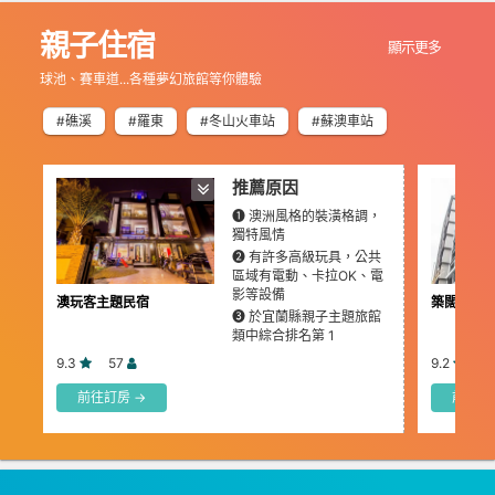
親子住宿
顯示更多
球池、賽車道...各種夢幻旅館等你體驗
#礁溪
#羅東
#冬山火車站
#蘇澳車站
推薦原因
❶ 澳洲風格的裝潢格調，
獨特風情
❷ 有許多高級玩具，公共
區域有電動、卡拉OK、電
影等設備
澳玩客主題民宿
築闊礁溪
❸ 於宜蘭縣親子主題旅館
類中綜合排名第 1
9.3
57
9.2
3
前往訂房 →
前往訂