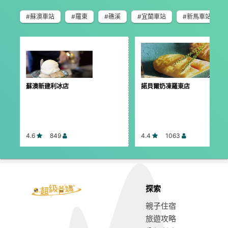
#蘇澳車站
#羅東
#礁溪
#宜蘭車站
#新馬車站
蘇澳新建利冰店
諾貝爾奶凍羅東店
4.6
849
4.4
1063
探索
親子住宿
旅遊攻略