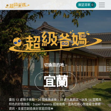
願望清單
0
切換目的地
宜蘭
囊括 13 處親子景點、26 間推薦美食、15 處人氣商店，以及 56 間獨具
特色的舒適旅館。Super Parents 超級爸媽一直為您用心梳理最佳旅遊
資訊，支援您創造美好家庭回憶🌟