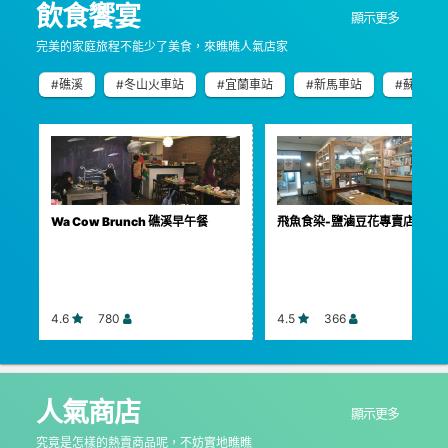
飲食饗宴
顯示更多
完美的家庭旅程不能少了美食，來瞧瞧人氣店家
#礁溪
#冬山火車站
#宜蘭車站
#新馬車站
#蘇澳車
Wa Cow Brunch 礁溪早午餐
飛魚食染-鹽滷豆花專賣店
4.6
780
4.5
366
人氣商店
顯示更多
究竟是怎樣的熱賣商品呢，不妨實地瞧瞧