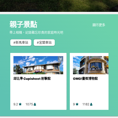
親子景點
顯示更多
帶上相機，記錄難忘珍貴的家庭時光吧
#新馬車站
#宜蘭車站
邱比準 Cupishoot 射擊館
OMG!畫框博物館
9.2
1075
9
1182