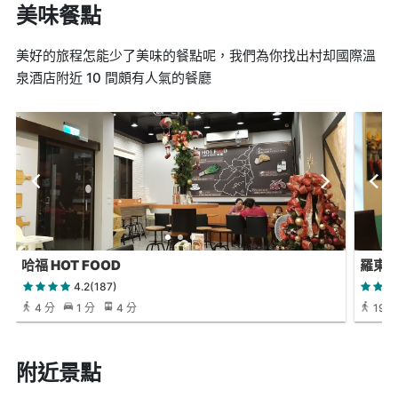
美味餐點
美好的旅程怎能少了美味的餐點呢，我們為你找出村却國際溫
泉酒店附近 10 間頗有人氣的餐廳
哈福 HOT FOOD
羅東
4.2(187)
4 分
1 分
4 分
19 
附近景點