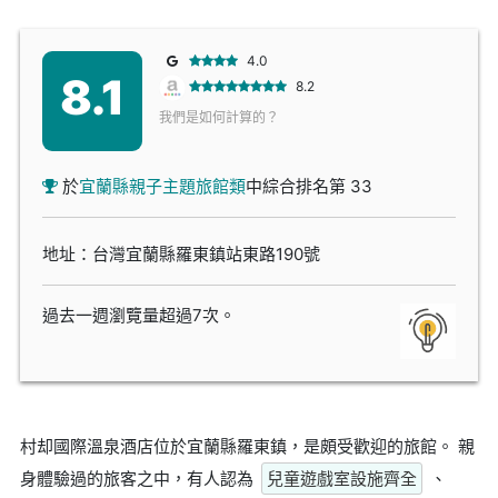
4.0
8.1
8.2
我們是如何計算的？
於
宜蘭縣親子主題旅館類
中綜合排名第 33
地址：台灣宜蘭縣羅東鎮站東路190號
過去一週瀏覽量超過7次。
村却國際溫泉酒店位於宜蘭縣羅東鎮，是頗受歡迎的旅館。 親
身體驗過的旅客之中，有人認為
兒童遊戲室設施齊全
、