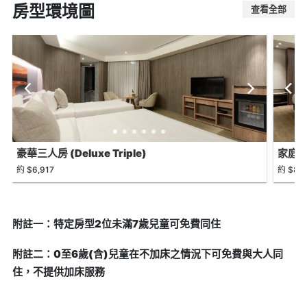
房型環境圖
查看全部
豪華三人房 (Deluxe Triple)
家庭四人
約 $6,917
約 $8,8
附註一：特定房型2位未滿7歲兒童可免費同住
附註二：0至6歲(含)兒童在不加床之情況下可免費與大人同
住，不提供加床服務