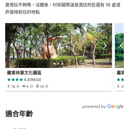
覺得玩不夠嗎，沒關係，村却國際溫泉酒店附近還有 10 處或
許值得前往的地點
羅東林業文化園區
羅東運
4.3(9833)
18 分
6 分
18 分
39 
適合年齡