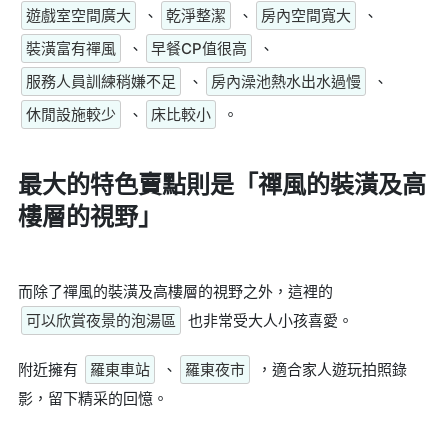
遊戲室空間廣大
、
乾淨整潔
、
房內空間寬大
、
裝潢富有禪風
、
早餐CP值很高
、
服務人員訓練稍嫌不足
、
房內澡池熱水出水過慢
、
休閒設施較少
、
床比較小
。
最大的特色賣點則是
「禪風的裝潢及高
樓層的視野」
而除了禪風的裝潢及高樓層的視野之外，這裡的
可以欣賞夜景的泡湯區
也非常受大人小孩喜愛。
附近擁有
羅東車站
、
羅東夜市
，適合家人遊玩拍照錄
影，留下精采的回憶。