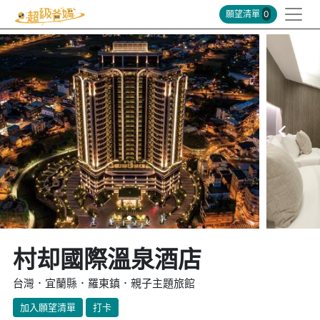
願望清單
0
村却國際溫泉酒店
台灣．宜蘭縣．羅東鎮．親子主題旅館
加入願望清單
打卡