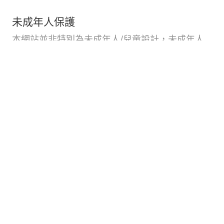
未成年人保護
本網站並非特別為未成年人/兒童設計，未成年人
使用本網站時，若同意本網站蒐集、利用其個人資
訊時，應在法定代理人或監護人之同意下為之。法
定代理人或監護人得隨時請求本公司停止特定帳號
及其相關之個人資料之蒐集、處理及利用行為。
資料刪除
在某些司法管轄區，您可以要求刪除您的個人資
料。請注意，如果您要求刪除您的個人資料，或您
的帳號被停用、終止或自願關閉：
我們可能會在基於合法商業利益時保留您的個人資
料，例如防止洗錢、偵測和預防詐騙，以及加強安
全性。 例如，如果我們因欺詐或安全原因停用超