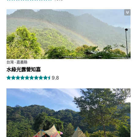
台灣 · 嘉義縣
水綠光露營知嘉
9.8