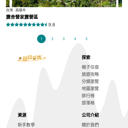
台灣 · 高雄市
露舍營家露營區
9.8
1
2
3
4
5
探索
親子住宿
旅遊攻略
分類瀏覽
地圖瀏覽
排行榜
部落格
資源
公司介紹
新手教學
關於我們