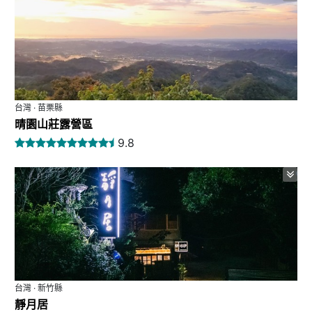
台灣 · 苗栗縣
晴園山莊露營區
9.8
台灣 · 新竹縣
靜月居