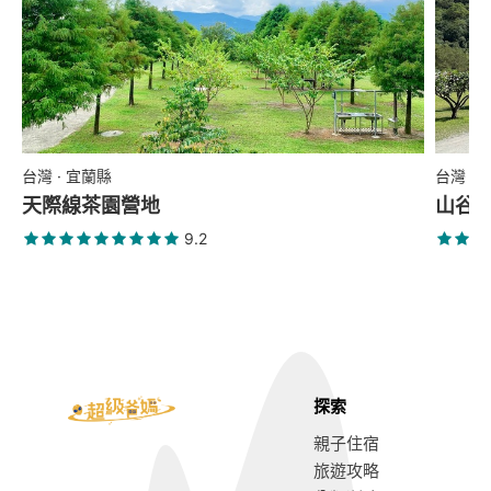
台灣 · 宜蘭縣
台灣 ·
天際線茶園營地
山谷
9.2
探索
親子住宿
旅遊攻略