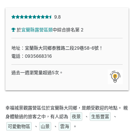
9.8
於
宜蘭縣露營區類
中綜合排名第 2
地址：宜蘭縣大同鄉泰雅路二段29巷58-6號！
電話：
0935668316
過去一週瀏覽量超過5次。
幸福城景觀露營區位於宜蘭縣大同鄉，是頗受歡迎的地點。 親
身體驗過的旅客之中，有人認為
夜景
、
生態豐富
、
可愛動物區
、
山景
、
雲海
。