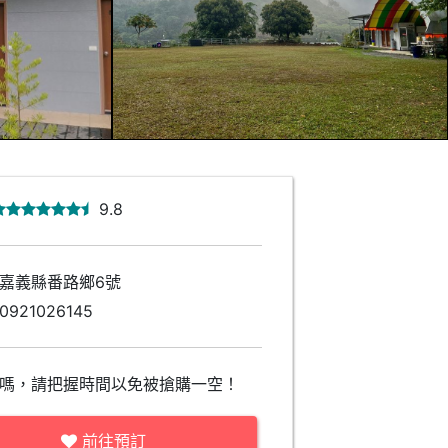
9.8
嘉義縣番路鄉6號
0921026145
嗎，請把握時間以免被搶購一空！
前往預訂