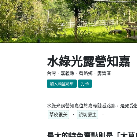
水綠光露營知嘉
台灣．嘉義縣．番路鄉．露營區
加入願望清單
打卡
水綠光露營知嘉位於嘉義縣番路鄉，是頗受歡
草皮很美
、
親切營主
。
最大的特色賣點則是
「大草