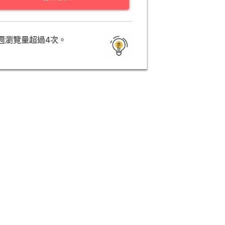
週瀏覽量超過4次。