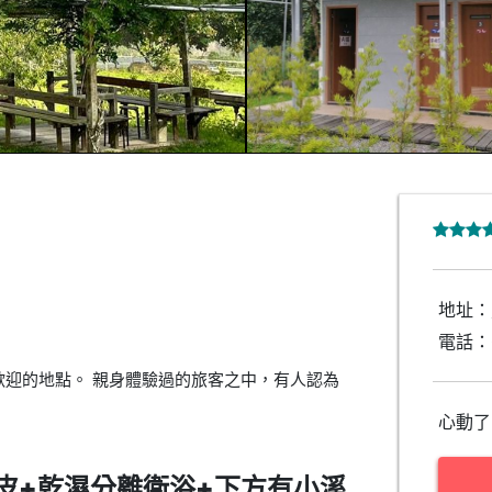
地址：
電話：
迎的地點。 親身體驗過的旅客之中，有人認為
心動了
皮+乾濕分離衛浴+下方有小溪