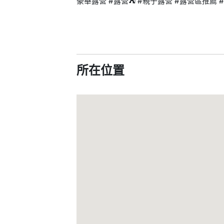
豪華露營 #露營⛺️ #親子露營 #露營區推薦 
所在位置