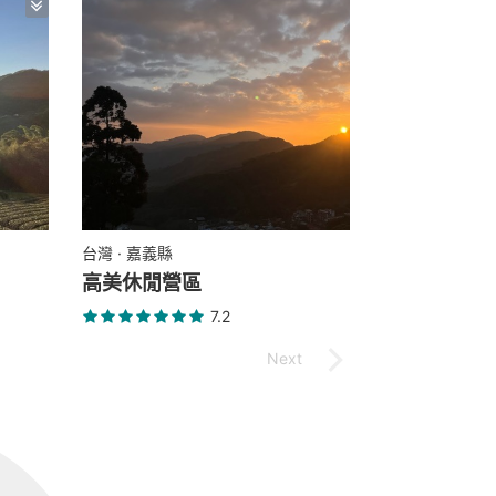
台灣 · 嘉義縣
高美休閒營區
7.2