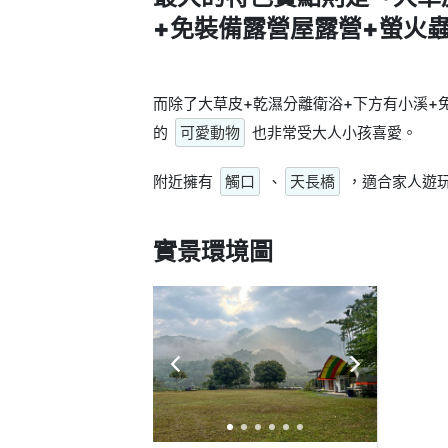
+免裝備露營屋露營+螢火
而除了大草皮+乾濕分離衛浴+下方有小溪+
的
可愛動物
也非常受大人小孩喜愛。
附近擁有
觸口
、
天長橋
，適合家人遊
實景環境圖