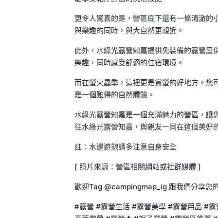
更令人驚喜的是，營區底下還有一條清澈的
與樂趣的同時，與大自然更親近。
此外，水綠光露營知嘉提供免裝備的露營屋
樂趣，同時感受舒適的住宿環境。
而在螢火蟲季，這裡更是賞螢的好地方。您
是一個難得的自然體驗。
水綠光露營知嘉是一個充滿魅力的營區，讓
往水綠光露營知嘉，與親友一同在這個美好
註：水邊遊憩請多注意自身安全
[ 照片來源：營區相關網站或社群媒體 ]
歡迎Tag @campingmap_ig 跟我
#露營 #露營生活 #露營美學 #露營用品 #露