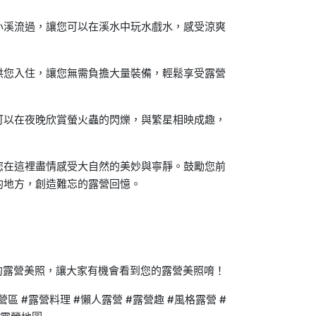
小溪流過，讓您可以在溪水中玩水戲水，感受涼爽
供您入住，讓您無需負擔大量裝備，輕鬆享受露營
可以在夜晚欣賞螢火蟲的閃爍，與繁星相映成趣，
您在這裡盡情感受大自然的美妙與寧靜。鼓勵您前
的地方，創造難忘的露營回憶。
們分享您的露營美照，讓大家有機會看到您的露營美照唷！
營區 #露營料理 #懶人露營 #露營趣 #風格露營 #