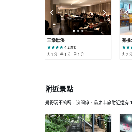
三燔礁溪
有機
4.2(91)
1 分
1 分
1 分
7 
附近景點
覺得玩不夠嗎，沒關係，晶泉丰旅附近還有 1