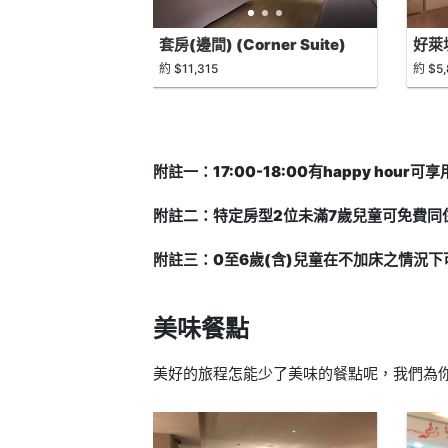
套房(邊間) (Corner Suite)
好萊塢
約 $11,315
約 $5
附註一：17:00-18:00有happy hour
附註二：特定房型2位未滿7歲兒童可免費同
附註三：0至6歲(含)兒童在不加床之情況
美味餐點
美好的旅程怎能少了美味的餐點呢，我們為你