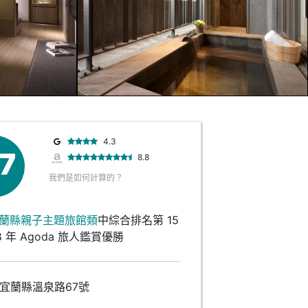
4.3
.7
8.8
我們是如何計算的？
蘭縣親子主題旅館類
中綜合排名第 15
8 年 Agoda 旅人鑑賞優勝
宜蘭縣溫泉路67號