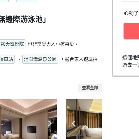
心動了
無邊際游泳池」
樓露天電影院
也非常受大人小孩喜愛。
這個地
溪車站
、
湯圍溝溫泉公園
，適合家人遊玩拍
過去一
查看全部