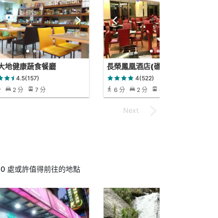
大地健康蔬食餐廳
長榮鳳凰酒店(礁溪)-桂冠自助
餐廳
4.5(157)
4(522)
分
2 分
7 分
6 分
2 分
6 分
0 處或許值得前往的地點