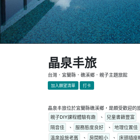
晶泉丰旅
台灣．宜蘭縣．礁溪鄉．親子主題旅館
加入願望清單
打卡
晶泉丰旅位於宜蘭縣礁溪鄉，是頗受歡迎的旅
親子DIY課程體驗有趣
、
兒童書籍豐富
隔音佳
、
服務態度良好
、
地理位置佳
溫泉設施老舊
、
房間較小
、
床頭插座