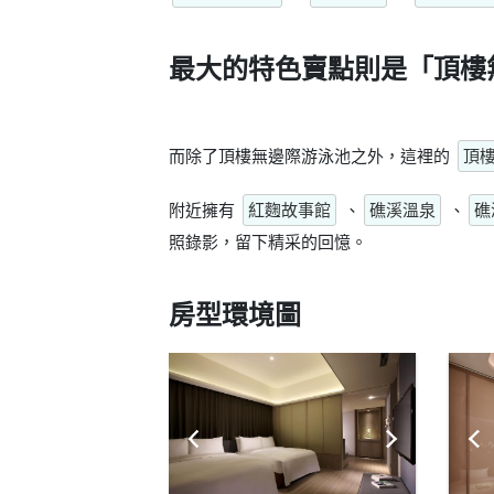
最大的特色賣點則是
「頂樓
而除了頂樓無邊際游泳池之外，這裡的
頂
附近擁有
紅麴故事館
、
礁溪溫泉
、
礁
照錄影，留下精采的回憶。
房型環境圖