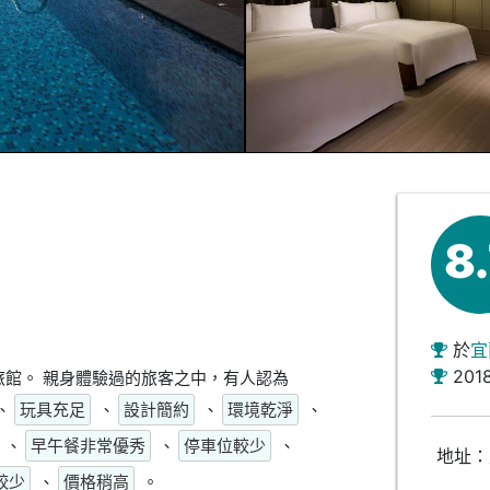
8
於
宜
201
館。 親身體驗過的旅客之中，有人認為
、
玩具充足
、
設計簡約
、
環境乾淨
、
、
早午餐非常優秀
、
停車位較少
、
地址：
較少
、
價格稍高
。