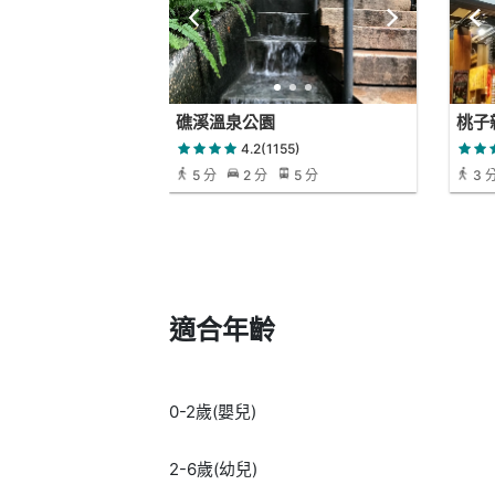
礁溪溫泉公園
桃子
4.2(1155)
5 分
2 分
5 分
3 
適合年齡
0-2歲(嬰兒)
2-6歲(幼兒)