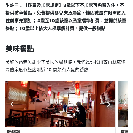
附註三：【孩童及加床規定】3歲以下不加床可免費入住，不
提供孩童餐點。免費提供嬰兒床及澡盆，惟因數量有限需於入
住前事先預訂； 3歲至10歲孩童以孩童標準計費，並提供孩童
餐點； 10歲以上依大人標準價計費，提供一般餐點
美味餐點
美好的旅程怎能少了美味的餐點呢，我們為你找出瓏山林蘇澳
冷熱泉度假飯店附近 10 間頗有人氣的餐廳
勁棧雞
耳東