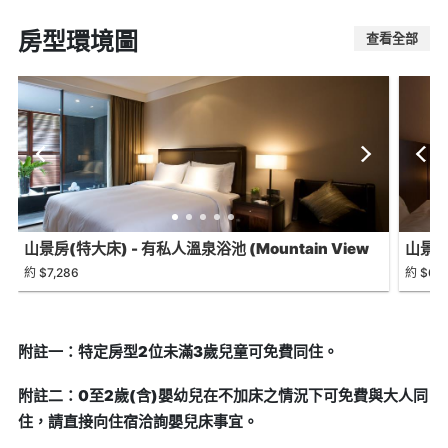
房型環境圖
查看全部
山景房(特大床) - 有私人溫泉浴池 (Mountain View
山景日式
King Room with Private Hot Spring Bathtub)
Japan
約 $7,286
約 $6,
Batht
附註一：特定房型2位未滿3歲兒童可免費同住。
附註二：0至2歲(含)嬰幼兒在不加床之情況下可免費與大人同
住，請直接向住宿洽詢嬰兒床事宜。