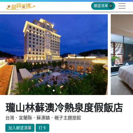
願望清單
0
瓏山林蘇澳冷熱泉度假飯店
台灣．宜蘭縣．蘇澳鎮．親子主題旅館
加入願望清單
打卡