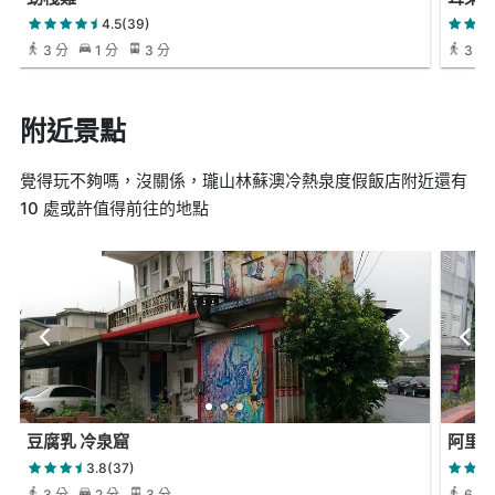
4.5(39)
3 分
1 分
3 分
3 分
附近景點
覺得玩不夠嗎，沒關係，瓏山林蘇澳冷熱泉度假飯店附近還有
10 處或許值得前往的地點
豆腐乳 冷泉窟
阿里
3.8(37)
3 分
2 分
3 分
6 分