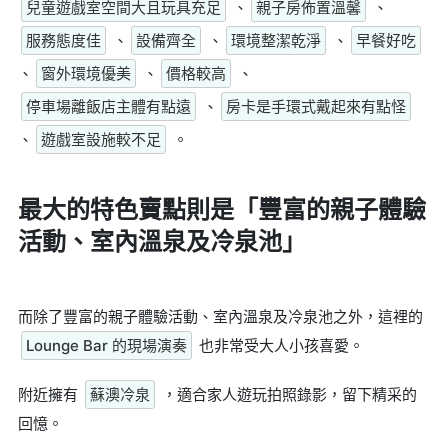
兒童遊戲室空間大且玩具充足
、
親子房佈置溫馨
、
服務態度佳
、
設備齊全
、
環境整潔乾淨
、
早餐好吃
、
窗外環境優美
、
價格較高
、
停車場離飯店主體有點遠
、
房卡是手環式戴起來有點怪
、
遊戲室設施較不足
。
最大的特色賣點則是
「豐富的親子體驗
活動、室內溫泉及冷泉池」
而除了豐富的親子體驗活動、室內溫泉及冷泉池之外，這裡的
Lounge Bar 的現場演奏
也非常受大人小孩喜愛。
附近擁有
蘇澳冷泉
，適合家人遊玩拍照錄影，留下精采的
回憶。