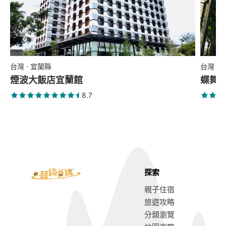
台灣 · 宜蘭縣
台灣 ·
煙波大飯店宜蘭館
蝶舞
8.7
探索
親子住宿
旅遊攻略
分類瀏覽