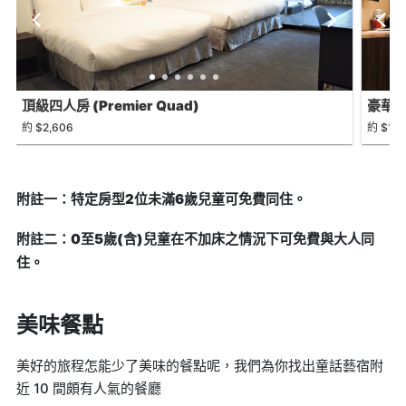
頂級四人房 (Premier Quad)
豪華雙人
約 $2,606
約 $1,9
附註一：特定房型2位未滿6歲兒童可免費同住。
附註二：0至5歲(含)兒童在不加床之情況下可免費與大人同
住。
美味餐點
美好的旅程怎能少了美味的餐點呢，我們為你找出童話藝宿附
近 10 間頗有人氣的餐廳