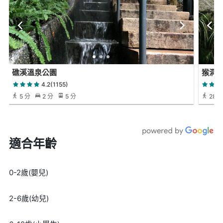
礁溪溫泉公園
猴洞
4.2(1155)
5 分
2 分
5 分
28 
適合年齡
0-2歲(嬰兒)
2-6歲(幼兒)