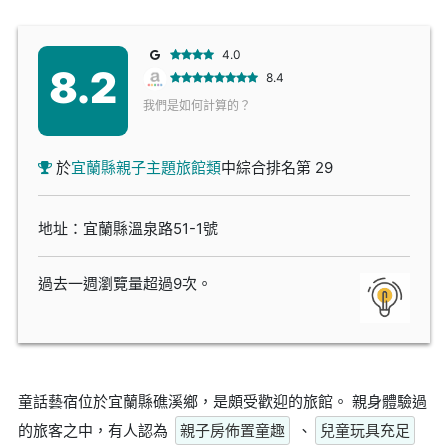
4.0
8.2
8.4
我們是如何計算的？
於
宜蘭縣親子主題旅館類
中綜合排名第 29
地址：宜蘭縣溫泉路51-1號
過去一週瀏覽量超過9次。
童話藝宿位於宜蘭縣礁溪鄉，是頗受歡迎的旅館。 親身體驗過
的旅客之中，有人認為
親子房佈置童趣
、
兒童玩具充足