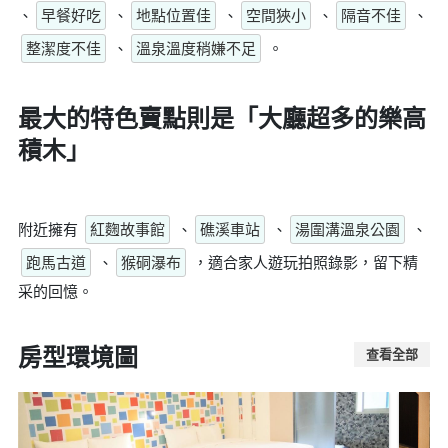
、
早餐好吃
、
地點位置佳
、
空間狹小
、
隔音不佳
、
整潔度不佳
、
溫泉溫度稍嫌不足
。
最大的特色賣點則是
「大廳超多的樂高
積木」
附近擁有
紅麴故事館
、
礁溪車站
、
湯圍溝溫泉公園
、
跑馬古道
、
猴硐瀑布
，適合家人遊玩拍照錄影，留下精
采的回憶。
房型環境圖
查看全部