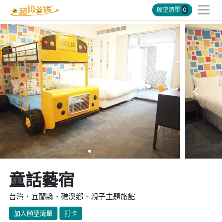
願望清單
0
童話藝宿
台灣．宜蘭縣．礁溪鄉．親子主題旅館
加入願望清單
打卡