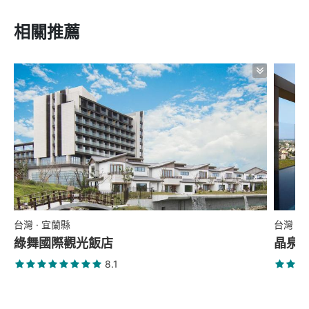
相關推薦
台灣 · 宜蘭縣
台灣 ·
綠舞國際觀光飯店
晶泉
8.1