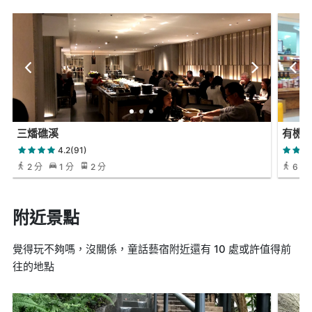
三燔礁溪
有機
4.2(91)
2 分
1 分
2 分
6 分
附近景點
覺得玩不夠嗎，沒關係，童話藝宿附近還有 10 處或許值得前
往的地點