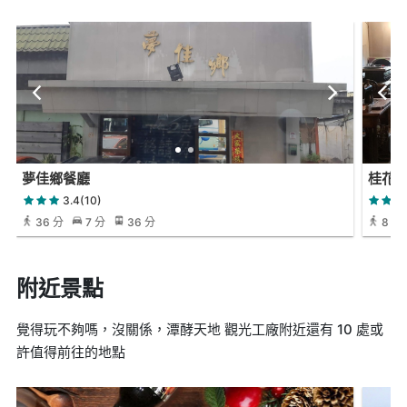
夢佳鄉餐廳
桂花亭
3.4(10)
36 分
7 分
36 分
8 分
附近景點
覺得玩不夠嗎，沒關係，潭酵天地 觀光工廠附近還有 10 處或
許值得前往的地點