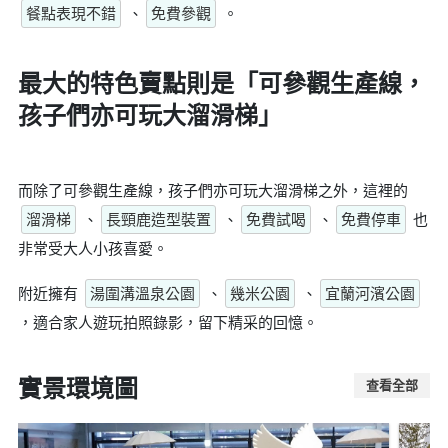
餐點表現不錯
、
免費參觀
。
最大的特色賣點則是
「可參觀生產線，
孩子們亦可玩大溜滑梯」
而除了可參觀生產線，孩子們亦可玩大溜滑梯之外，這裡的
溜滑梯
、
長頸鹿造型裝置
、
免費試喝
、
免費停車
也
非常受大人小孩喜愛。
附近擁有
湯圍溝溫泉公園
、
幾米公園
、
宜蘭河濱公園
，適合家人遊玩拍照錄影，留下精采的回憶。
實景環境圖
查看全部