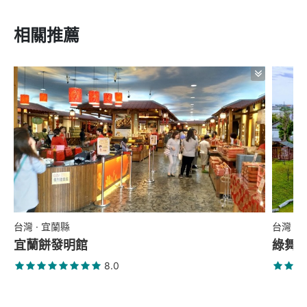
相關推薦
台灣 · 宜蘭縣
台灣 ·
宜蘭餅發明館
綠舞
8.0