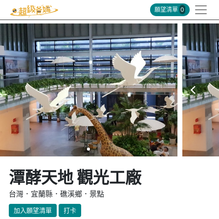
願望清單
0
潭酵天地 觀光工廠
台灣．宜蘭縣．礁溪鄉．景點
加入願望清單
打卡