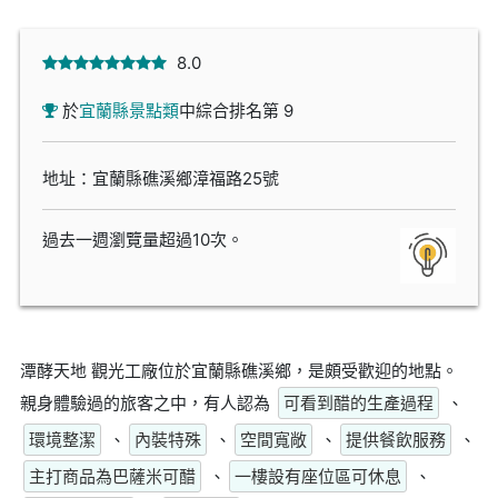
8.0
於
宜蘭縣景點類
中綜合排名第 9
地址：宜蘭縣礁溪鄉漳福路25號
過去一週瀏覽量超過10次。
潭酵天地 觀光工廠位於宜蘭縣礁溪鄉，是頗受歡迎的地點。
親身體驗過的旅客之中，有人認為
可看到醋的生產過程
、
環境整潔
、
內裝特殊
、
空間寬敞
、
提供餐飲服務
、
主打商品為巴薩米可醋
、
一樓設有座位區可休息
、