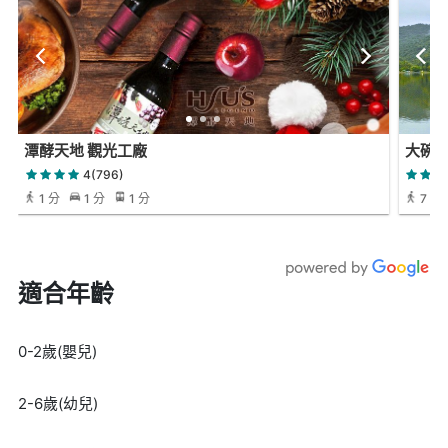
潭酵天地 觀光工廠
大碗
4(796)
1 分
1 分
1 分
7 分
適合年齡
0-2歲(嬰兒)
2-6歲(幼兒)