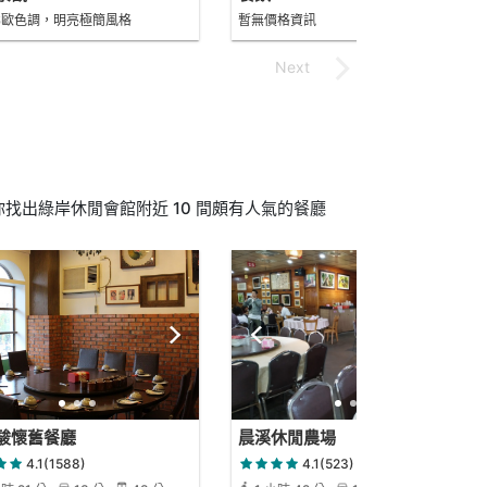
北歐色調，明亮極簡風格
暫無價格資訊
找出綠岸休閒會館附近 10 間頗有人氣的餐廳
駿懷舊餐廳
晨溪休閒農場
4.1(1588)
4.1(523)