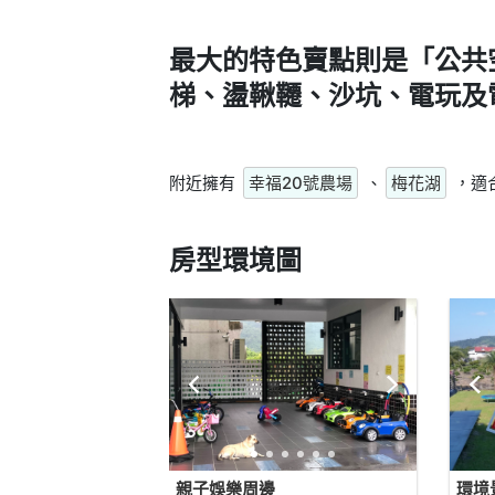
最大的特色賣點則是
「公共
梯、盪鞦韆、沙坑、電玩及
附近擁有
幸福20號農場
、
梅花湖
，適
房型環境圖
親子娛樂周邊
環境