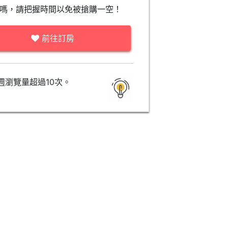
嗎，請把握時間以免被搶購一空！
前往訂房
週瀏覽量超過10次。
VIP四人房 (VIP Quad room)
豪華家庭房 (Deluxe Fam