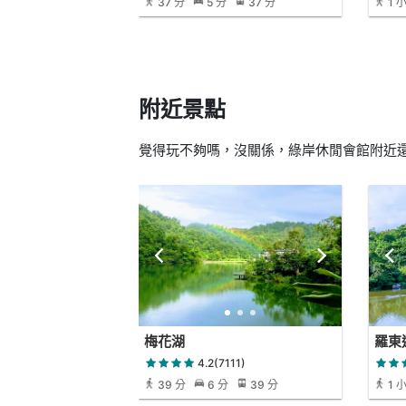
37 分
5 分
37 分
1 小
附近景點
覺得玩不夠嗎，沒關係，綠岸休閒會館附近還有
梅花湖
羅東
4.2(7111)
39 分
6 分
39 分
1 
分