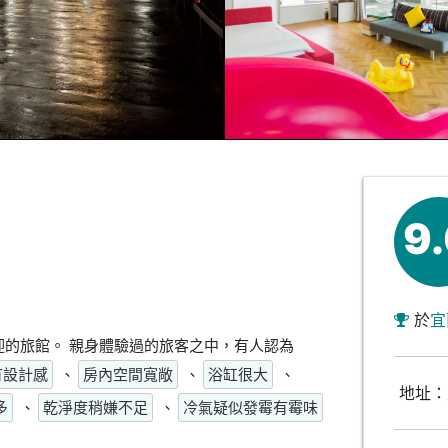
9
於
宜
的旅館。 親身體驗過的旅客之中，有人認為
有設計感
、
房內空間寬敞
、
浴缸很大
、
地址：
多
、
乾淨度稍嫌不足
、
冷氣疑似發霉有霉味