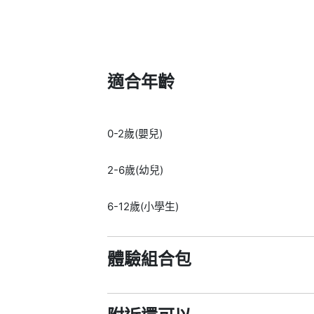
適合年齡
0-2歲(嬰兒)
2-6歲(幼兒)
6-12歲(小學生)
體驗組合包