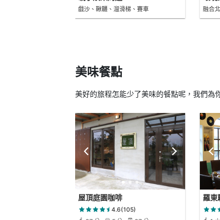
戲沙、鞦韆、溜滑梯、賽車
融合
美味餐點
美好的旅程怎能少了美味的餐點呢，我們為你
屋頂庭園咖啡
羅東
4.6(105)