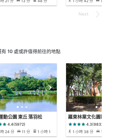
時 21 分
13 分
48 分
1 小時 42 分
15 分
 10 處或許值得前往的地點
運動公園 東丘 落羽松
羅東林業文化園區
4.4(5972)
4.3(9832)
小時 24 分
11 分
1 小時 1
1 小時 38 分
18 分