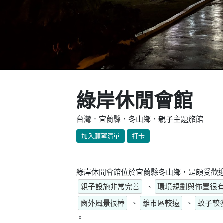
綠岸休閒會館
台灣．宜蘭縣．冬山鄉．親子主題旅館
加入願望清單
打卡
綠岸休閒會館位於宜蘭縣冬山鄉，是頗受歡迎
親子設施非常完善
、
環境規劃與佈置很
窗外風景很棒
、
離市區較遠
、
蚊子較
。