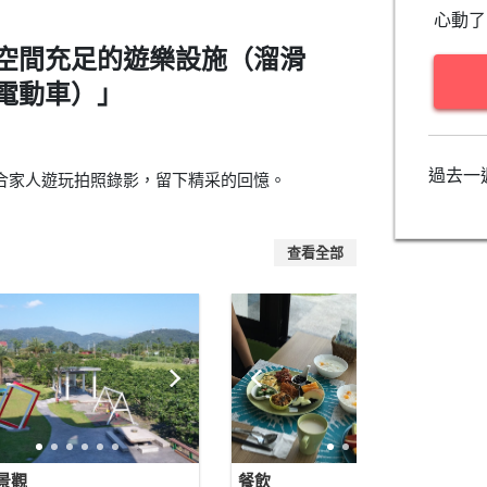
心動了
空間充足的遊樂設施（溜滑
電動車）」
過去一
合家人遊玩拍照錄影，留下精采的回憶。
查看全部
景觀
餐飲