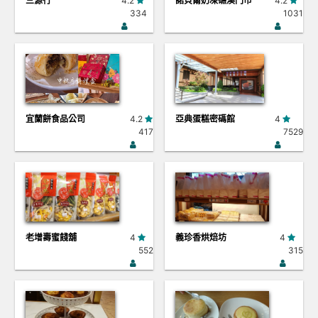
三源行
4.2
諾貝爾奶凍礁溪門市
4.2
334
1031
宜蘭餅食品公司
4.2
亞典蛋糕密碼館
4
417
7529
老增壽蜜餞舖
4
義珍香烘焙坊
4
552
315