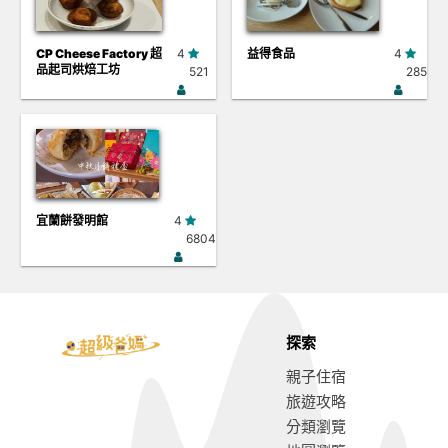
CP Cheese Factory 超
4
益得食品
4
品起司烘焙工坊
521
285
宜蘭餅發明館
4
6804
探索
親子住宿
旅遊攻略
分類瀏覽