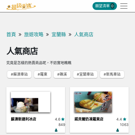
願望清單
0
首頁
旅遊攻略
宜蘭縣
人氣商店
人氣商店
究竟是怎樣的熱賣商品呢，不妨實地瞧瞧
#蘇澳車站
#羅東
#礁溪
#宜蘭車站
#新馬車站
蘇澳新建利冰店
4.6
諾貝爾奶凍羅東店
4.4
849
1063