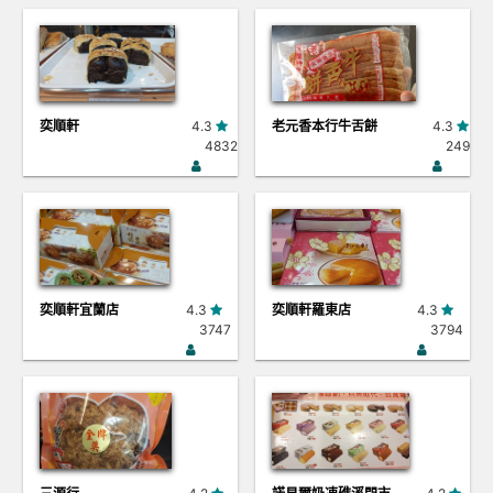
奕順軒
4.3
老元香本行牛舌餅
4.3
4832
249
奕順軒宜蘭店
4.3
奕順軒羅東店
4.3
3747
3794