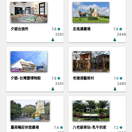
夕遊出張所
7.8
走馬瀨農場
7.8
3351
2446
夕遊-台灣鹽博物館
7.8
老塘湖藝術村
7.6
3351
2482
臺南鴨莊休閒農場
7.4
八老爺車站-乳牛的家
7.2