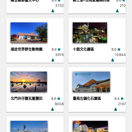
麻豆總爺藝文中心
8.6
騎士堡-台南愛麗絲的家
8.6
3752
210
頑皮世界野生動物園
8.6
十鼓文化園區
8.6
3976
10844
北門井仔腳瓦盤鹽田
8.6
臺南左鎮化石園區
8.4
8008
2197