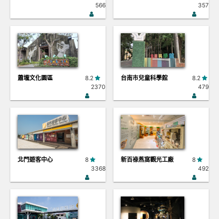
566
357
蕭壠文化園區
8.2
台南市兒童科學館
8.2
2370
479
北門遊客中心
8
新百祿燕窩觀光工廠
8
3368
492