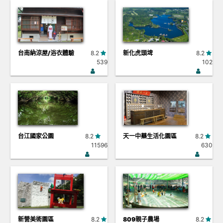
台南納涼屋/浴衣體驗
8.2
新化虎頭埤
8.2
539
102
台江國家公園
8.2
天一中藥生活化園區
8.2
11596
630
新營美術園區
8.2
809親子農場
8.2