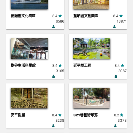
德陽艦文化園區
8.4
藍晒圖文創園區
8.4
6586
13971
樹谷生活科學館
8.4
延平郡王祠
8.4
3165
2087
安平樹屋
8.4
321巷藝術聚落
8.2
8238
3373