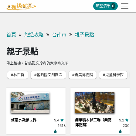
願望清單
0
首頁
旅遊攻略
台南市
親子景點
親子景點
帶上相機，記錄難忘珍貴的家庭時光吧
#林百貨
#藍晒圖文創園區
#奇美博物館
#兒童科學館
虹泰水凝膠世界
9.4
創意積木夢工場（樂高
9.2
博物館）
1618
200