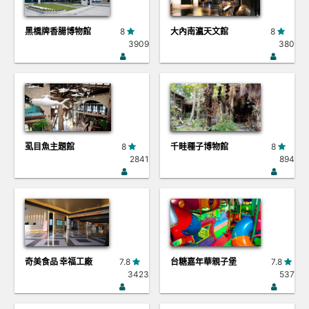
黑橋牌香腸博物館
8
大內南瀛天文館
8
3909
380
虱目魚主題館
8
千畦種子博物館
8
2841
894
奇美食品 幸福工廠
7.8
台糖嘉年華親子堡
7.8
3423
537