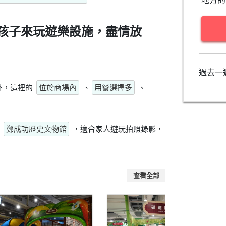
地方的
孩子來玩遊樂設施，盡情放
過去一
外，這裡的
位於商場內
、
用餐選擇多
、
、
鄭成功歷史文物館
，適合家人遊玩拍照錄影，
查看全部