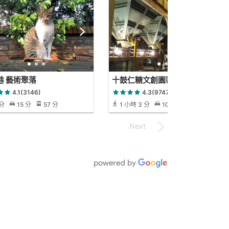
1巷 藝術聚落
十鼓仁糖文創園區
4.1(3146)
4.3(9747)
 分
15 分
57 分
1 小時 3 分
10 分
1 小時 54
分