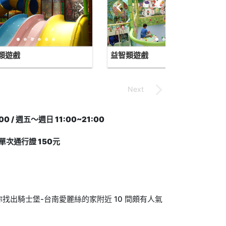
類遊戲
益智類遊戲
/ 週五～週日 11:00~21:00
單次通行證 150元
出騎士堡-台南愛麗絲的家附近 10 間頗有人氣