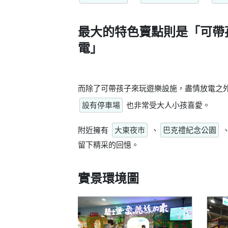
最大的特色賣點則是
「可帶
電」
而除了可帶孩子來玩遊樂設施，盡情放電之
設有停車場
也非常受大人小孩喜愛。
附近擁有
大東夜市
、
巴克禮紀念公園
留下精采的回憶。
實景環境圖