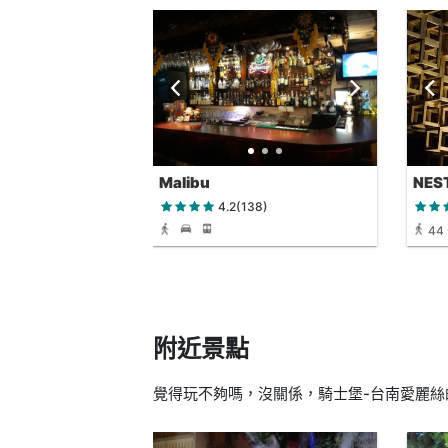
Malibu
NE
4.2(138)
44
附近景點
覺得玩不夠嗎，沒關係，騎士堡-台南愛麗絲的