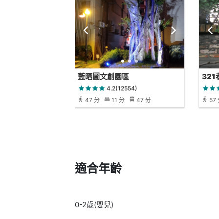
藍晒圖文創園區
32
4.2(12554)
47 分
11 分
47 分
57
適合年齡
0-2歲(嬰兒)