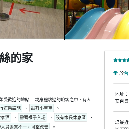
麗絲的家
於
台
地址：
頗受歡迎的地點。 親身體驗過的旅客之中，有人
安百貨
行遊樂設施
、
設有小車車
、
家家酒
、
需著襪子入場
、
設有家長休息區
、
您最近
作人員素質不一，可望改善
。