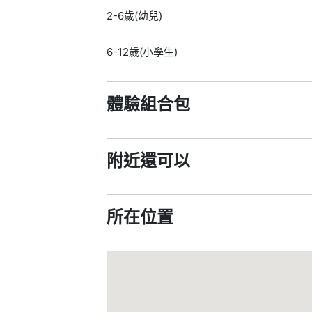
2-6歲(幼兒)
6-12歲(小學生)
體驗組合包
附近還可以
所在位置