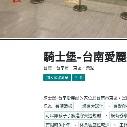
騎士堡-台南愛
台灣．台南市．東區．景點
加入願望清單
打卡
騎士堡-台南愛麗絲的家位於台南市東區，是
認為
有溜滑梯
、
設有大球池
、
有攀爬
可以讓孩子了解遵守交通規則
、
設有辦
有限時3小時
、
休息區座位較少
、
工