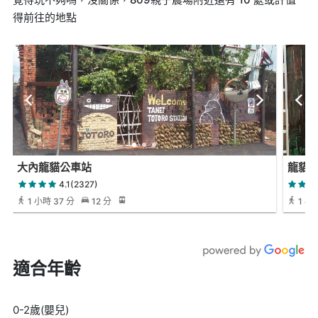
得前往的地點
大內龍貓公車站
龍貓
4.1(2327)
1 小時 37 分
12 分
1 小時
適合年齡
0-2歲(嬰兒)