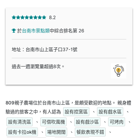
8.2
於
台南市景點類
中綜合排名第 26
地址：台南市山上區子口37-1號
過去一週瀏覽量超過8次。
809親子農場位於台南市山上區，是頗受歡迎的地點。 親身體
驗過的旅客之中，有人認為
設有控窯區
、
設有戲水區
、
設有清洗區
、
可借吹風機
、
設有戲沙區
、
可烤肉
、
設有卡拉ok機
、
場地開闊
、
餐飲表現不錯
、