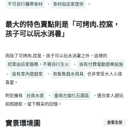
不可自行攜帶食材
、
食材由店家提供
。
最大的特色賣點則是
「可烤肉.控窯，
孩子可以玩水消暑」
而除了可烤肉.控窯，孩子可以玩水消暑之外，這裡的
控窯由店家服務，不需自行生火
、
設有付費電動遊樂設施
、
設有室內遊戲室
、
有販售戲水用具
也非常受大人小孩
喜愛。
附近擁有
台南水道
、
臺南左鎮化石園區
，適合家人遊玩
拍照錄影，留下精采的回憶。
實景環境圖
查看全部