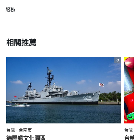
服務
相關推薦
台灣 · 台南市
台灣 ·
德陽艦文化園區
台糖