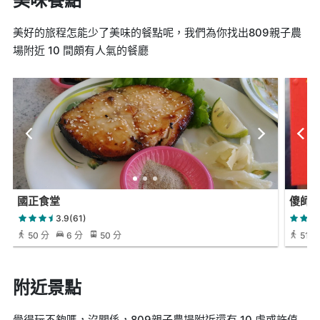
美味餐點
美好的旅程怎能少了美味的餐點呢，我們為你找出809親子農
場附近 10 間頗有人氣的餐廳
國正食堂
傻師傅
3.9(61)
50 分
6 分
50 分
51 分
附近景點
覺得玩不夠嗎，沒關係，809親子農場附近還有 10 處或許值