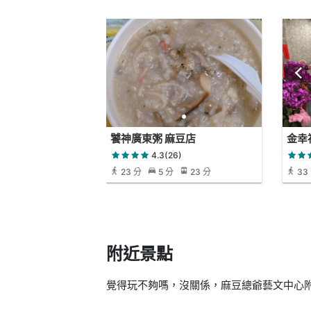
饕神廣東粥 麻豆店
金幸
4.3(26)
23 分
5 分
23 分
33
附近景點
覺得玩不夠嗎，沒關係，麻豆總爺藝文中心附