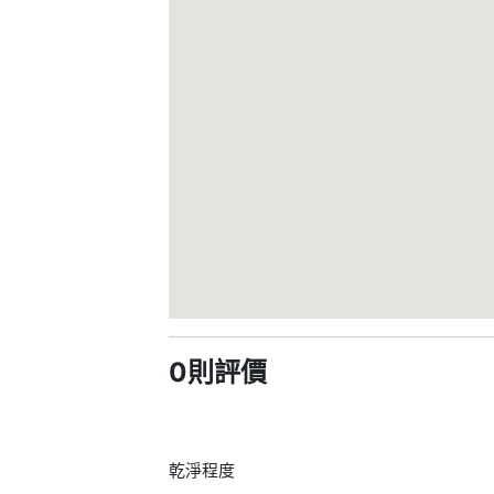
0則評價
乾淨程度