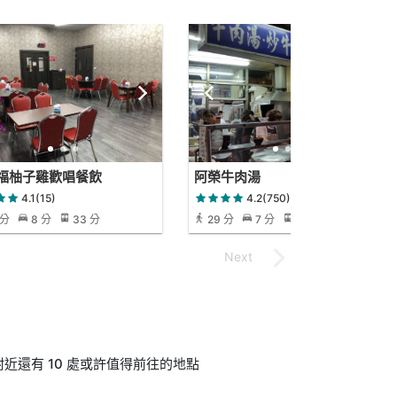
福柚子雞歡唱餐飲
阿榮牛肉湯
4.1(15)
4.2(750)
 分
8 分
33 分
29 分
7 分
29 分
近還有 10 處或許值得前往的地點