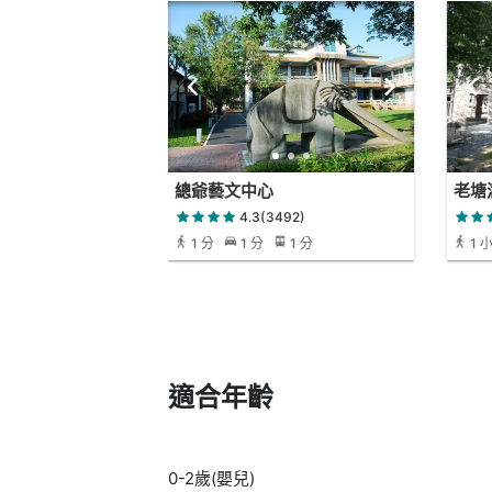
總爺藝文中心
老塘
4.3(3492)
1 分
1 分
1 分
1 
分
適合年齡
0-2歲(嬰兒)