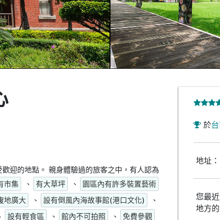
心
於
台
地址：
歡迎的地點。 親身體驗過的旅客之中，有人認為
有市集
、
有大草坪
、
園區內有許多裝置藝術
您最近
腹地廣大
、
設有倒風內海故事館(港口文化)
、
地方的
、
設有輕食區
、
館內不可拍照
、
免費參觀