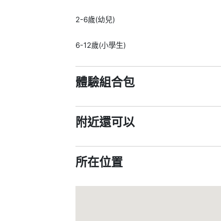
2-6歲(幼兒)
6-12歲(小學生)
體驗組合包
附近還可以
所在位置