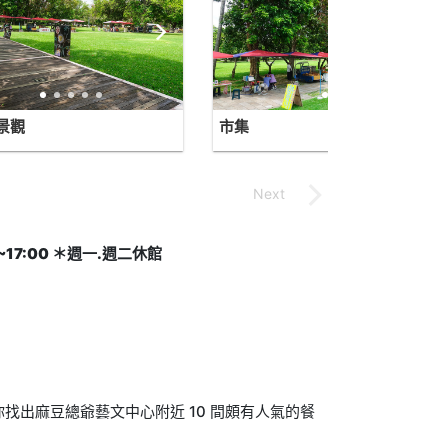
景觀
市集
17:00 ＊週一.週二休館
找出麻豆總爺藝文中心附近 10 間頗有人氣的餐