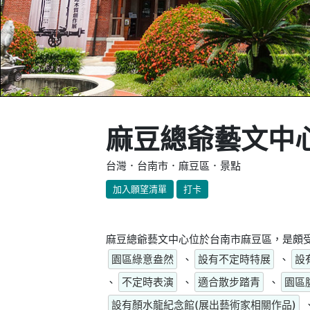
麻豆總爺藝文中
台灣．台南市．麻豆區．景點
加入願望清單
打卡
麻豆總爺藝文中心位於台南市麻豆區，是頗受
園區綠意盎然
、
設有不定時特展
、
設
、
不定時表演
、
適合散步踏青
、
園區
設有顏水龍紀念館(展出藝術家相關作品)