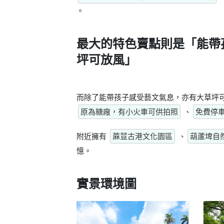
。
最大的特色賣點則是
「能帶
坪可放風」
而除了能帶孩子感受藝文氣息，亦有大草坪
原為糖廠，有小火車可供拍照
、
免費停
附近擁有
蔴荳古港文化園區
、
葫蘆埤自
憶。
實景環境圖