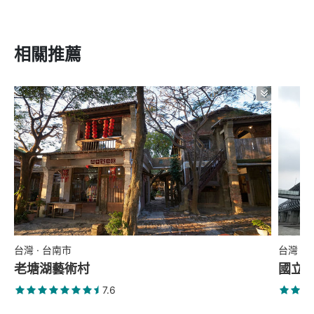
相關推薦
台灣 · 台南市
台灣 ·
老塘湖藝術村
國立
7.6