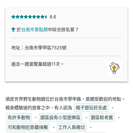
8.6
於
台南市景點類
中綜合排名第 7
地址：台南市學甲區7525號
過去一週瀏覽量超過11次。
頑皮世界野生動物園位於台南市學甲路，是頗受歡迎的地點。
親身體驗過的旅客之中，有人認為
親子遊玩好去處
、
有許多動物
、
園區設有小型遊樂區
、
園區較老舊
、
可和動物近距離接觸
、
工作人員親切
、