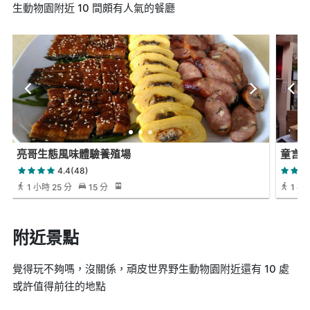
生動物園附近 10 間頗有人氣的餐廳
亮哥生態風味體驗養殖場
童言
4.4(48)
1 小時 25 分
15 分
1 小時
附近景點
覺得玩不夠嗎，沒關係，頑皮世界野生動物園附近還有 10 處
或許值得前往的地點