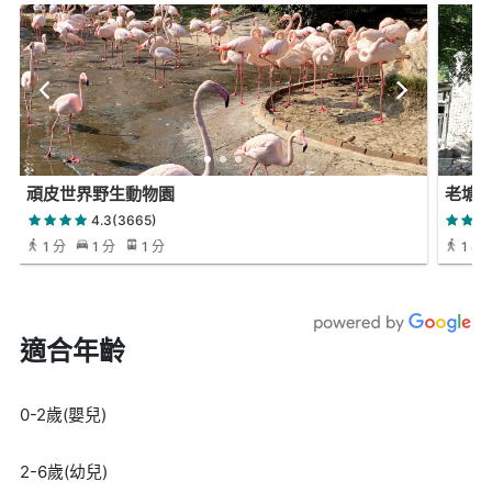
頑皮世界野生動物園
老塘
4.3(3665)
1 分
1 分
1 分
1 小時
適合年齡
0-2歲(嬰兒)
2-6歲(幼兒)