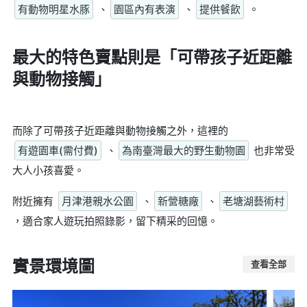
有動物明星水豚
、
園區內有表演
、
提供餐飲
。
最大的特色賣點則是
「可帶孩子近距離
與動物接觸」
而除了可帶孩子近距離與動物接觸之外，這裡的
有遊園車(需付費)
、
為南臺灣最大的野生動物園
也非常受
大人小孩喜愛。
附近擁有
月津港親水公園
、
新營糖廠
、
老塘湖藝術村
，適合家人遊玩拍照錄影，留下精采的回憶。
實景環境圖
查看全部