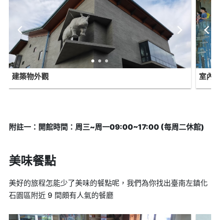
建築物外觀
室內
附註一：開館時間：周三~周一09:00~17:00 (每周二休館)
美味餐點
美好的旅程怎能少了美味的餐點呢，我們為你找出臺南左鎮化
石園區附近 9 間頗有人氣的餐廳