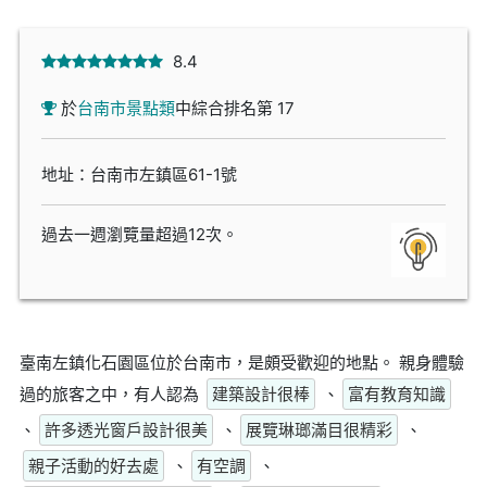
8.4
於
台南市景點類
中綜合排名第 17
地址：台南市左鎮區61-1號
過去一週瀏覽量超過12次。
臺南左鎮化石園區位於台南市，是頗受歡迎的地點。 親身體驗
過的旅客之中，有人認為
建築設計很棒
、
富有教育知識
、
許多透光窗戶設計很美
、
展覽琳瑯滿目很精彩
、
親子活動的好去處
、
有空調
、