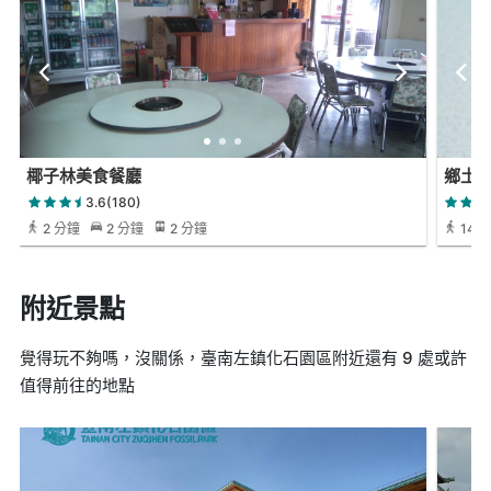
椰子林美食餐廳
鄉土
3.6(180)
2 分鐘
2 分鐘
2 分鐘
14 
附近景點
覺得玩不夠嗎，沒關係，臺南左鎮化石園區附近還有 9 處或許
值得前往的地點