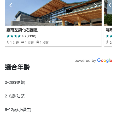
臺南左鎮化石園區
噶瑪
4.2(2130)
1 分鐘
1 分鐘
1 分鐘
26 
適合年齡
0-2歲(嬰兒)
2-6歲(幼兒)
6-12歲(小學生)