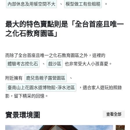
內部休息及用餐空間不大
、
模型做工有些粗糙
。
最大的特色賣點則是
「全台首座且唯一
之化石教育園區」
而除了全台首座且唯一之化石教育園區之外，這裡的
體驗考古挖化石
、
戲沙區
也非常受大人小孩喜愛。
附近擁有
鹿兒島親子露營園區
、
臺南山上花園水道博物館-淨水池區
，適合家人遊玩拍照錄
影，留下精采的回憶。
實景環境圖
查看全部