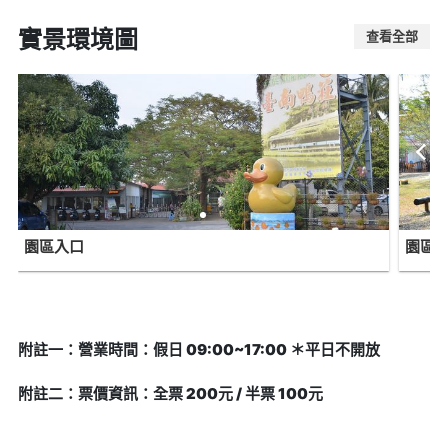
實景環境圖
查看全部
園區入口
園區
附註一：營業時間：假日 09:00~17:00 ＊平日不開放
附註二：票價資訊：全票 200元 / 半票 100元