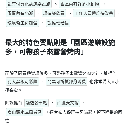
設有付費電動遊樂設施
、
園區內有許多小動物
、
園區內有小湖
、
設有餐飲區
、
工作人員態度待改善
、
環境衛生待加強
、
設備較老舊
。
最大的特色賣點則是
「園區遊樂設施
多，可帶孩子來露營烤肉」
而除了園區遊樂設施多，可帶孩子來露營烤肉之外，這裡的
有大黑板可彩繪
、
門票可折抵部分消費
也非常受大人小
孩喜愛。
附近擁有
龍貓公車站
、
南瀛天文館
、
烏山頭水庫風景區
，適合家人遊玩拍照錄影，留下精采的回
憶。