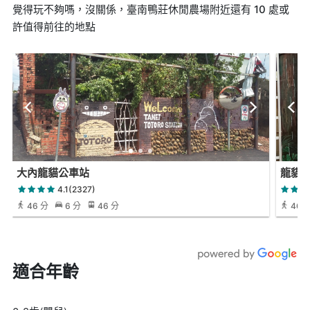
覺得玩不夠嗎，沒關係，臺南鴨莊休閒農場附近還有 10 處或
許值得前往的地點
大內龍貓公車站
龍貓
4.1(2327)
46 分
6 分
46 分
46 
適合年齡