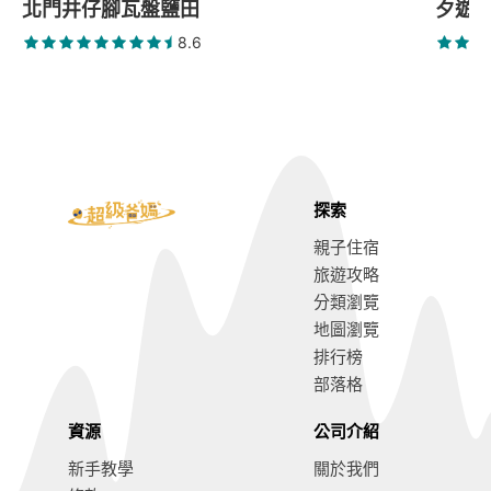
北門井仔腳瓦盤鹽田
夕遊
8.6
探索
親子住宿
旅遊攻略
分類瀏覽
地圖瀏覽
排行榜
部落格
資源
公司介紹
新手教學
關於我們