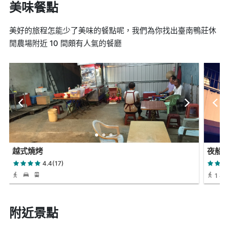
美味餐點
美好的旅程怎能少了美味的餐點呢，我們為你找出臺南鴨莊休
閒農場附近 10 間頗有人氣的餐廳
越式燒烤
夜船
4.4(17)
1 小時
附近景點