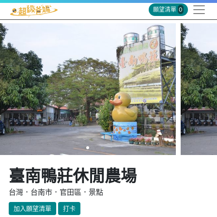
願望清單
0
臺南鴨莊休閒農場
台灣．台南市．官田區．景點
加入願望清單
打卡