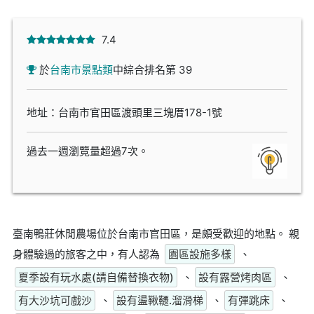
7.4
於
台南市景點類
中綜合排名第 39
地址：台南市官田區渡頭里三塊厝178-1號
過去一週瀏覽量超過7次。
臺南鴨莊休閒農場位於台南市官田區，是頗受歡迎的地點。 親
身體驗過的旅客之中，有人認為
園區設施多樣
、
夏季設有玩水處(請自備替換衣物)
、
設有露營烤肉區
、
有大沙坑可戲沙
、
設有盪鞦韆.溜滑梯
、
有彈跳床
、