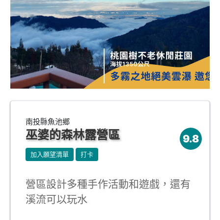
南投縣魚池鄉
巫婆的森林露營區
9.8
加入願望清單
打卡
營區設計多種手作活動和遊戲，還有
溪流可以玩水