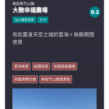
南投縣竹山鎮
大鞍幸福農場
9.2
加入願望清單
打卡
有如置身天空之城的雲海＋無敵開闊
夜景
雲海美景
超讚夜景
茶園景緻優美
茶園與櫻花樹
南投竹山週遭景點