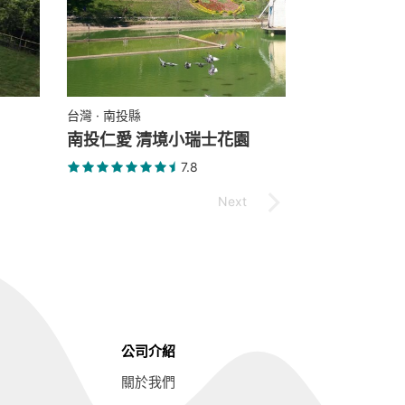
台灣 · 南投縣
南投仁愛 清境小瑞士花園
7.8
公司介紹
關於我們