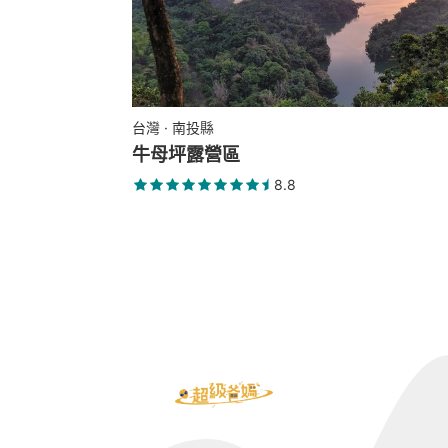
台灣 · 南投縣
牛母坪露營區
8.8