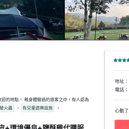
地址：
電話：
迎的地點。 親身體驗過的旅客之中，有人認為
螢火蟲
、
有兒童遊樂設施
。
心動了
皮+環境優良+鹽酥雞代購服