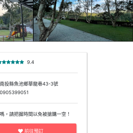
9.4
南投縣魚池鄉華龍巷43-3號
0905399051
嗎，請把握時間以免被搶購一空！
前往預訂