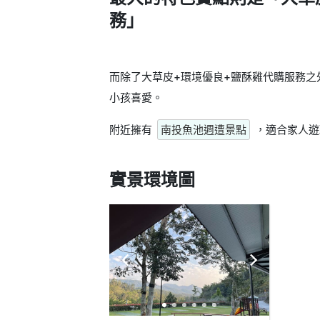
務」
而除了大草皮+環境優良+鹽酥雞代購服務
小孩喜愛。
附近擁有
南投魚池週遭景點
，適合家人遊
實景環境圖