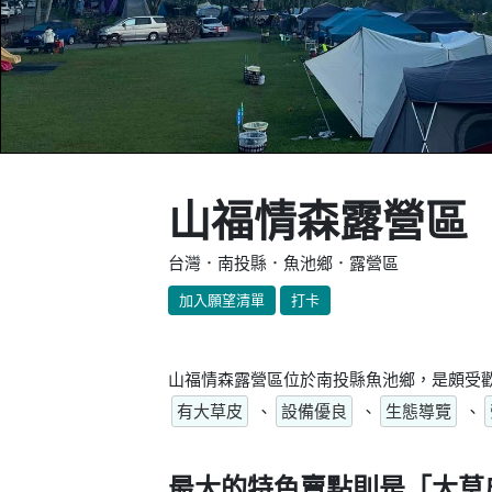
山福情森露營區
台灣．南投縣．魚池鄉．露營區
加入願望清單
打卡
山福情森露營區位於南投縣魚池鄉，是頗受歡
有大草皮
、
設備優良
、
生態導覽
、
最大的特色賣點則是
「大草