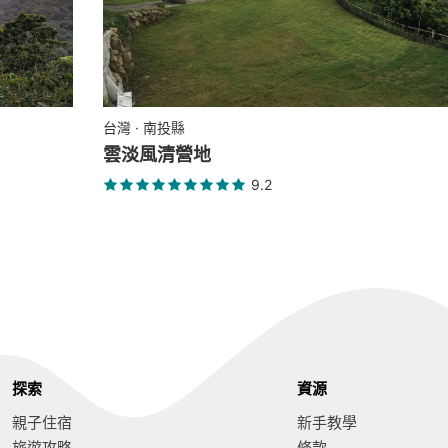
台灣 · 南投縣
雲淡風清營地
9.2
探索
資源
親子住宿
新手教學
旅遊攻略
條款