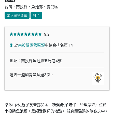
台灣．南投縣．魚池鄉．露營區
加入願望清單
打卡
9.2
於
南投縣露營區類
中綜合排名第 14
地址：南投縣魚池鄉五馬巷4號
過去一週瀏覽量超過3次。
樂沐山林_親子友善露營區 （鼓勵親子陪伴，管理嚴謹）位於
南投縣魚池鄉，是頗受歡迎的地點。 親身體驗過的旅客之中，