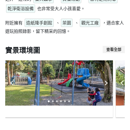
乾淨衛浴設備
也非常受大人小孩喜愛。
附近擁有
造紙隆手創館
、
茶園
、
觀光工廠
，適合家人
遊玩拍照錄影，留下精采的回憶。
實景環境圖
查看全部