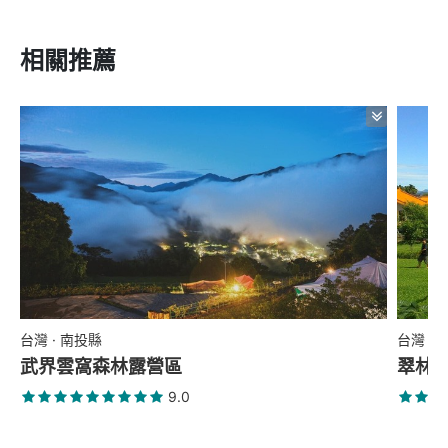
相關推薦
台灣 · 南投縣
台灣 ·
武界雲窩森林露營區
翠林
9.0