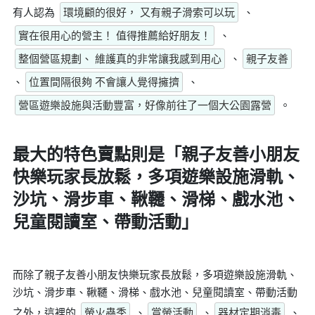
有人認為
環境顧的很好， 又有親子滑索可以玩
、
實在很用心的營主！ 值得推薦給好朋友！
、
整個營區規劃、 維護真的非常讓我感到用心
、
親子友善
、
位置間隔很夠 不會讓人覺得擁擠
、
營區遊樂設施與活動豐富，好像前往了一個大公園露營
。
最大的特色賣點則是
「親子友善小朋友
快樂玩家長放鬆，多項遊樂設施滑軌、
沙坑、滑步車、鞦韆、滑梯、戲水池、
兒童閱讀室、帶動活動」
而除了親子友善小朋友快樂玩家長放鬆，多項遊樂設施滑軌、
沙坑、滑步車、鞦韆、滑梯、戲水池、兒童閱讀室、帶動活動
之外，這裡的
螢火蟲季
、
賞螢活動
、
器材定期消毒
、