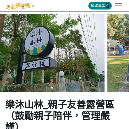
願望清單
0
樂沐山林_親子友善露營區
（鼓勵親子陪伴，管理嚴
謹）