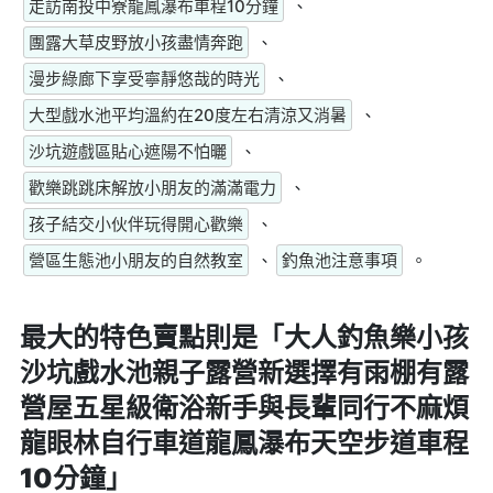
走訪南投中寮龍鳳瀑布車程10分鐘
、
團露大草皮野放小孩盡情奔跑
、
漫步綠廊下享受寧靜悠哉的時光
、
大型戲水池平均溫約在20度左右清涼又消暑
、
沙坑遊戲區貼心遮陽不怕曬
、
歡樂跳跳床解放小朋友的滿滿電力
、
孩子結交小伙伴玩得開心歡樂
、
營區生態池小朋友的自然教室
、
釣魚池注意事項
。
最大的特色賣點則是
「大人釣魚樂小孩
沙坑戲水池親子露營新選擇有雨棚有露
營屋五星級衛浴新手與長輩同行不麻煩
龍眼林自行車道龍鳳瀑布天空步道車程
10分鐘」