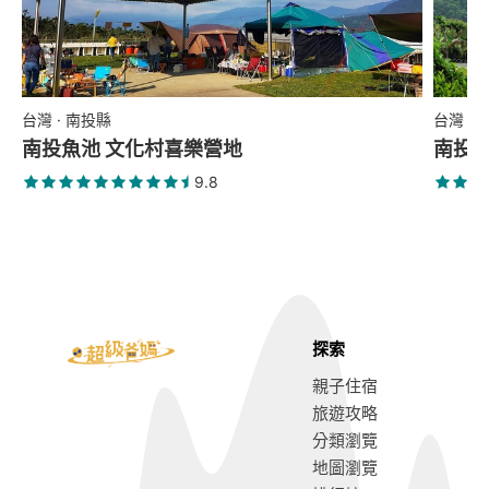
台灣 · 南投縣
台灣 ·
南投魚池 文化村喜樂營地
南投埔
9.8
探索
親子住宿
旅遊攻略
分類瀏覽
地圖瀏覽