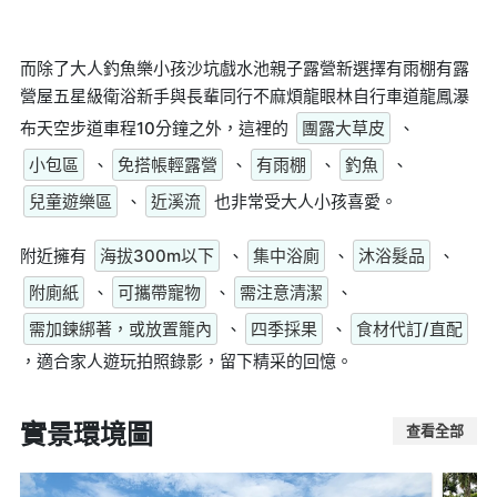
而除了大人釣魚樂小孩沙坑戲水池親子露營新選擇有雨棚有露
營屋五星級衛浴新手與長輩同行不麻煩龍眼林自行車道龍鳳瀑
布天空步道車程10分鐘之外，這裡的
團露大草皮
、
小包區
、
免搭帳輕露營
、
有雨棚
、
釣魚
、
兒童遊樂區
、
近溪流
也非常受大人小孩喜愛。
附近擁有
海拔300m以下
、
集中浴廁
、
沐浴髮品
、
附廁紙
、
可攜帶寵物
、
需注意清潔
、
需加鍊綁著，或放置籠內
、
四季採果
、
食材代訂/直配
，適合家人遊玩拍照錄影，留下精采的回憶。
實景環境圖
查看全部