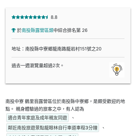
8.8
於
南投縣露營區類
中綜合排名第 26
地址：南投縣中寮鄉龍南路龍岩村151號之20
過去一週瀏覽量超過2次。
南投中寮 鶴里翁露營區位於南投縣中寮鄉，是頗受歡迎的地
點。 親身體驗過的旅客之中，有人認為
適合青年家庭及成年親友同遊
、
鄰近南投旅遊景點龍眼林自行車道車程3分鐘
、