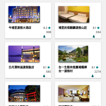
今埔里渡假大酒店
8.2
埔里民宿麒麟渡假山莊
8.1
998
384
日月潭映涵渡假飯店
8.1
台一生態休閒農場楓樺
8.1
台一渡假村
580
2274