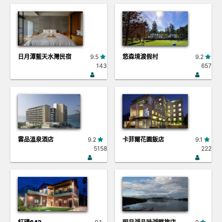
日月潭藍天水灣民宿
9.5
悠森境渡假村
9.2
143
657
雲品溫泉酒店
9.2
卡菲爾花園飯店
9.1
5158
222