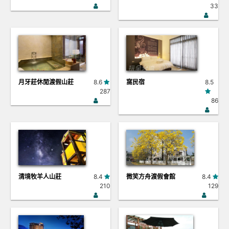
33
月牙莊休閒渡假山莊
8.6
窩民宿
8.5
287
86
清境牧羊人山莊
8.4
微笑方舟渡假會館
8.4
210
129