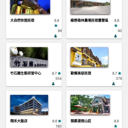
大自然休閒民宿
8.8
綠野森林農場民宿露營區
8.8
99
90
竹石園生態研習中心
8.7
歐鄉美邸民宿
8.7
554
376
翔禾大飯店
8.6
御爵渡假山莊
8.6
180