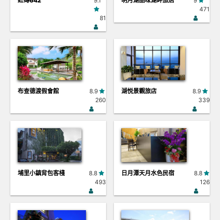
紅磚642
9.1
明月湖品味湖畔旅店
9
471
81
布查德渡假會館
8.9
湖悦景觀旅店
8.9
260
339
埔里小鎮背包客棧
8.8
日月潭天月水色民宿
8.8
493
126