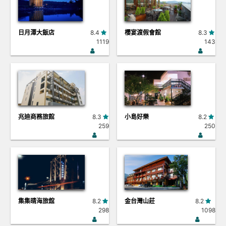
日月潭大飯店
8.4
櫻宴渡假會館
8.3
1119
143
兆迪商務旅館
8.3
小島好樂
8.2
259
250
集集晴海旅舘
8.2
金台灣山莊
8.2
298
1098