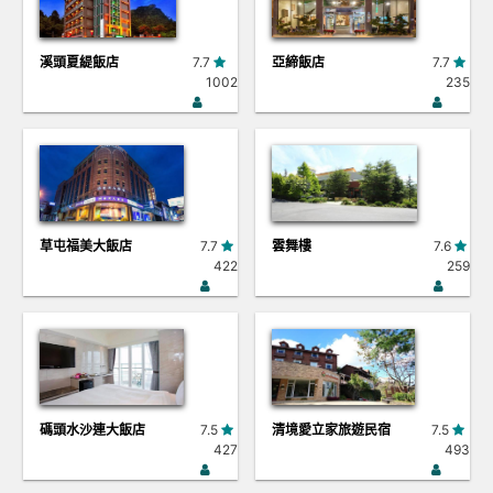
溪頭夏緹飯店
7.7
亞締飯店
7.7
1002
235
草屯福美大飯店
7.7
雲舞樓
7.6
422
259
碼頭水沙連大飯店
7.5
清境愛立家旅遊民宿
7.5
427
493