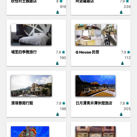
妖怪村主題飯店
8
阿波羅飯店
7.9
916
336
埔里四季微旅行
7.9
Q House 民宿
7.9
190
112
清境春雨行館
7.9
日月潭青井澤休閒旅店
7.8
196
305