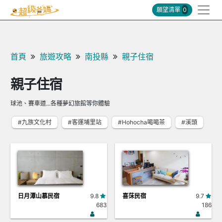
願望清單
0
首頁
旅遊攻略
南投縣
親子住宿
親子住宿
球池、賽車道...各種夢幻旅館等你體驗
#九族文化村
#客運埔里站
#Hohocha喝喝茶
#溪頭
日月潭山慕民宿
9.8
喜莯民宿
9.7
683
186