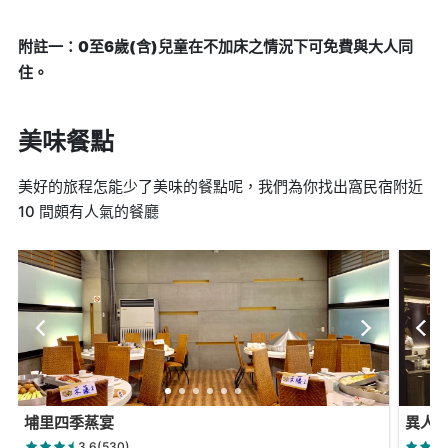
附註一：0至6歲(含)兒童在不加床之情況下可免費與大人同
住。
美味餐點
美好的旅程怎能少了美味的餐點呢，我們為你找出窩民宿附近
10 間頗有人氣的餐廳
埔里四季蒸宴
異人館
3.6(530)