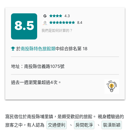
4.3
8.5
8.4
我們是如何計算的？
於
南投縣特色旅館類
中綜合排名第 18
地址：南投縣信義路1075號
過去一週瀏覽量超過4次。
窩民宿位於南投縣埔里鎮，是頗受歡迎的旅館。 親身體驗過的
旅客之中，有人認為
交通便利
、
房間乾淨
、
裝潢新穎