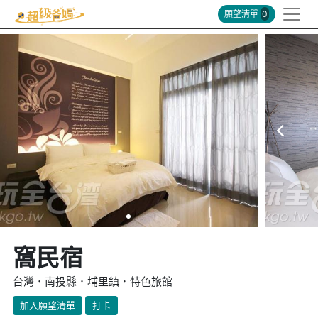
願望清單
0
窩民宿
台灣．南投縣．埔里鎮．特色旅館
加入願望清單
打卡