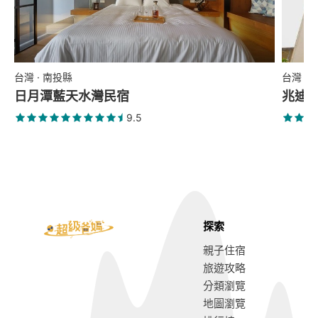
台灣 · 南投縣
台灣 ·
日月潭藍天水灣民宿
兆迪
9.5
探索
親子住宿
旅遊攻略
分類瀏覽
地圖瀏覽