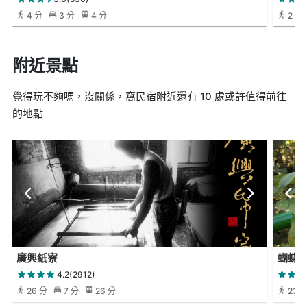
4 分
3 分
4 分
2 分
附近景點
覺得玩不夠嗎，沒關係，窩民宿附近還有 10 處或許值得前往
的地點
廣興紙寮
蝴蝶
4.2(2912)
26 分
7 分
26 分
23 