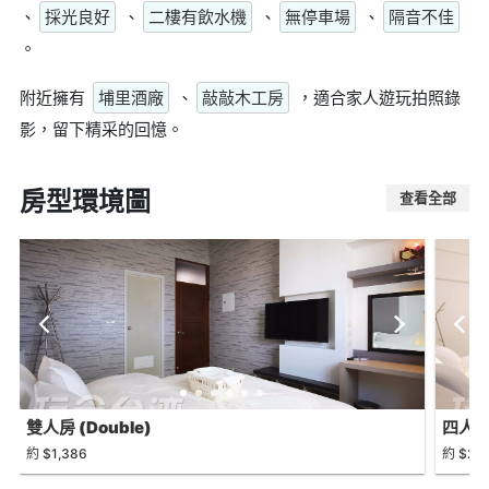
、
採光良好
、
二樓有飲水機
、
無停車場
、
隔音不佳
。
附近擁有
埔里酒廠
、
敲敲木工房
，適合家人遊玩拍照錄
影，留下精采的回憶。
房型環境圖
查看全部
雙人房 (Double)
四人房 
約 $1,386
約 $2,4