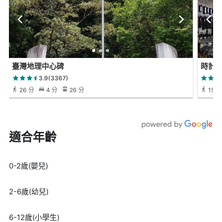
臺灣地理中心碑
時計
3.9(3367)
26 分
4 分
26 分
15 分
適合年齡
0-2歲(嬰兒)
2-6歲(幼兒)
6-12歲(小學生)