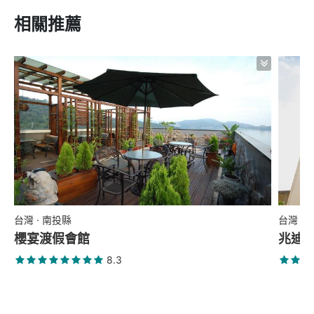
相關推薦
台灣 · 南投縣
台灣 ·
櫻宴渡假會館
兆迪
8.3