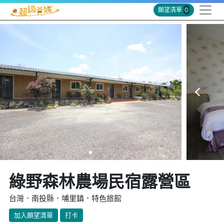
願望清單
0
綠野森林農場民宿露營區
台灣．南投縣．埔里鎮．特色旅館
加入願望清單
打卡