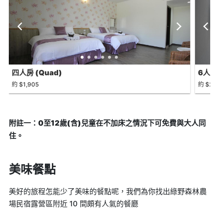
四人房 (Quad)
6人家庭
約 $1,905
約 $2,3
附註一：0至12歲(含)兒童在不加床之情況下可免費與大人同
住。
美味餐點
美好的旅程怎能少了美味的餐點呢，我們為你找出綠野森林農
場民宿露營區附近 10 間頗有人氣的餐廳