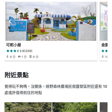
可妮小屋
金膳
3.9(239)
9 分
1 分
9 分
10 
附近景點
覺得玩不夠嗎，沒關係，綠野森林農場民宿露營區附近還有 10
處或許值得前往的地點