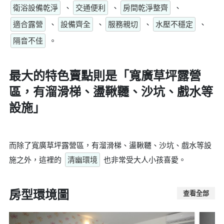
衛浴設備乾淨
、
交通便利
、
房間乾淨整齊
、
適合露營
、
設備齊全
、
服務親切
、
水壓不穩定
、
隔音不佳
。
最大的特色賣點則是
「寬廣草坪露營
區，有溜滑梯、盪鞦韆、沙坑、戲水等
設施」
而除了寬廣草坪露營區，有溜滑梯、盪鞦韆、沙坑、戲水等設
施之外，這裡的
清幽環境
也非常受大人小孩喜愛。
房型環境圖
查看全部