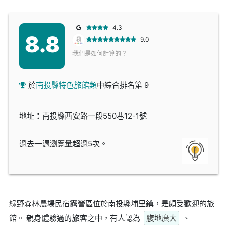
4.3
8.8
9.0
我們是如何計算的？
於
南投縣特色旅館類
中綜合排名第 9
地址：南投縣西安路一段550巷12-1號
過去一週瀏覽量超過5次。
綠野森林農場民宿露營區位於南投縣埔里鎮，是頗受歡迎的旅
館。 親身體驗過的旅客之中，有人認為
腹地廣大
、