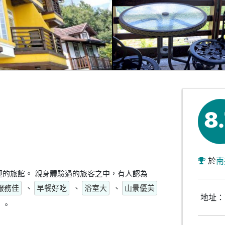
8
於
南
的旅館。 親身體驗過的旅客之中，有人認為
服務佳
、
早餐好吃
、
浴室大
、
山景優美
地址：
。