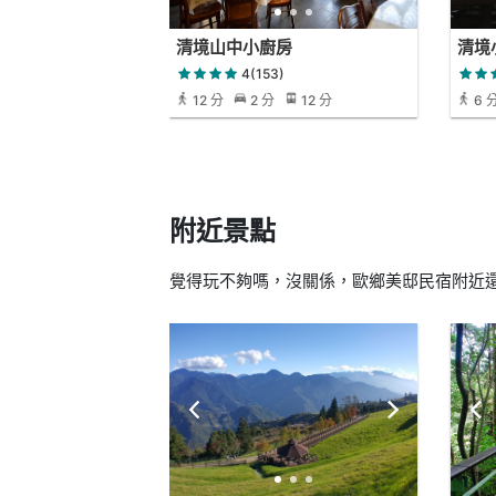
清境山中小廚房
清境
4(153)
12 分
2 分
12 分
6 
附近景點
覺得玩不夠嗎，沒關係，歐鄉美邸民宿附近還有