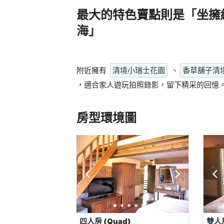
最大的特色賣點則是
「坐擁
海」
附近擁有
清境小瑞士花園
、
香草舖子清
，適合家人遊玩拍照錄影，留下精采的回憶
房型環境圖
四人房 (Quad)
雙人房