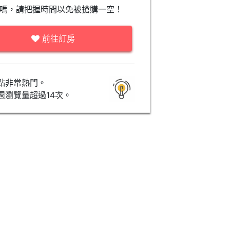
嗎，請把握時間以免被搶購一空！
前往訂房
點非常熱門。
週瀏覽量超過14次。
行政家庭套房 - 有陽台
平價雙人房 (Budget Dou