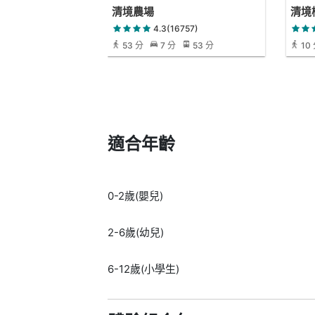
清境農場
清境
4.3(16757)
53 分
7 分
53 分
10
適合年齡
0-2歲(嬰兒)
2-6歲(幼兒)
6-12歲(小學生)