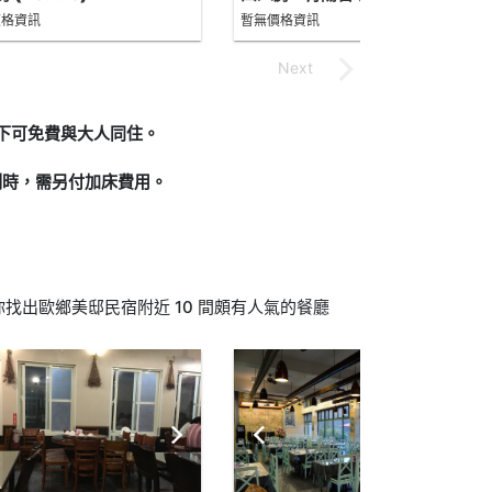
Room with Balcony)
價格資訊
暫無價格資訊
況下可免費與大人同住。
制時，需另付加床費用。
找出歐鄉美邸民宿附近 10 間頗有人氣的餐廳