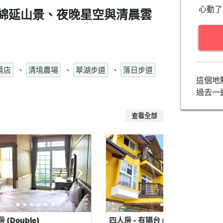
心動了
綿延山景、夜晚星空與清晨雲
境店
、
清境農場
、
翠湖步道
、
落日步道
這個地
。
過去一
查看全部
 (Double)
四人房 - 有陽台 (Quadruple