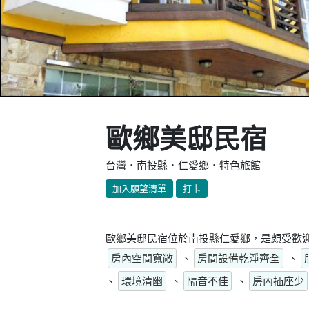
歐鄉美邸民宿
台灣．南投縣．仁愛鄉．特色旅館
加入願望清單
打卡
歐鄉美邸民宿位於南投縣仁愛鄉，是頗受歡迎
房內空間寬敞
、
房間設備乾淨齊全
、
、
環境清幽
、
隔音不佳
、
房內插座少