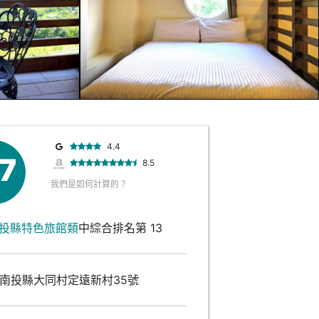
4.4
.7
8.5
我們是如何計算的？
投縣特色旅館類
中綜合排名第 13
南投縣大同村定遠新村35號