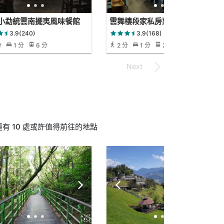
小勐統雲南擺夷風味餐館
雲舞樓段家私房菜
3.9(240)
3.9(168)
分
1 分
6 分
2 分
1 分
2 分
 10 處或許值得前往的地點