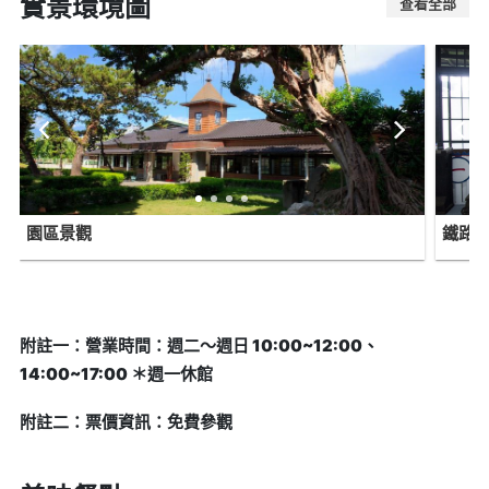
實景環境圖
查看全部
園區景觀
鐵路
附註一：營業時間：週二～週日 10:00~12:00、
14:00~17:00 ＊週一休館
附註二：票價資訊：免費參觀