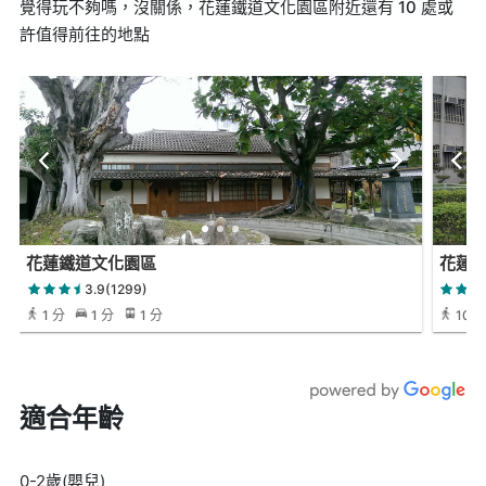
覺得玩不夠嗎，沒關係，花蓮鐵道文化園區附近還有 10 處或
許值得前往的地點
花蓮鐵道文化園區
花蓮
3.9(1299)
1 分
1 分
1 分
10 
適合年齡
0-2歲(嬰兒)