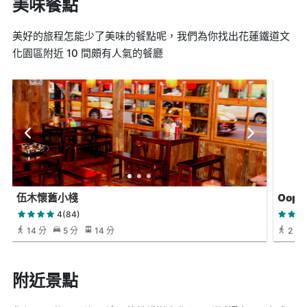
美味餐點
美好的旅程怎能少了美味的餐點呢，我們為你找出花蓮鐵道文
化園區附近 10 間頗有人氣的餐廳
伍木懷舊小棧
Oop
4(84)
14 分
5 分
14 分
2 分
附近景點