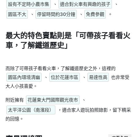
設有不定時小農市集
、
適合對火車有興趣的孩子
、
園區不大
、
停留時間約30分鐘
、
免費參觀
。
最大的特色賣點則是
「可帶孩子看看火
車，了解鐵道歷史」
而除了可帶孩子看看火車，了解鐵道歷史之外，這裡的
園區內環境清幽
、
位於花蓮市區
、
易達性高
也非常受
大人小孩喜愛。
附近擁有
花蓮東大門國際觀光夜市
、
太平洋公園（南濱段）
，適合家人遊玩拍照錄影，留下精采
的回憶。