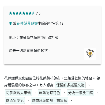
7.8
於
花蓮縣景點類
中綜合排名第 12
地址：花蓮縣花蓮市中山路71號
過去一週瀏覽量超過10次。
花蓮鐵道文化園區位於花蓮縣花蓮市，是頗受歡迎的地點。 親
身體驗過的旅客之中，有人認為
保留許多鐵道文物
、
可參觀舊火車頭
、
建築物有特色
、
分為一館及二館
、
園區無冷氣
、
夏季時較悶熱，請留意
、