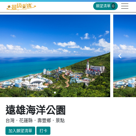
願望清單
0
遠雄海洋公園
台灣．花蓮縣．壽豐鄉．景點
加入願望清單
打卡