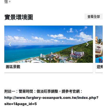
憶。
實景環境圖
查看全部
園區景觀
遊樂
附註一：營業時間：做淡旺季調整，請參考官網：
http://www.farglory-oceanpark.com.tw/index.php?
site=1&page_id=5