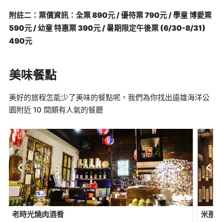
附註二：票價資訊：全票 890元 / 優待票 790元 / 學童 博愛票
590元 / 幼童 特惠票 390元 / 暑期限定午後票 (6/30-8/31)
490元
美味餐點
美好的旅程怎能少了美味的餐點呢，我們為你找出遠雄海洋公
園附近 10 間頗有人氣的餐廳
老時光燒肉酒肴
米那