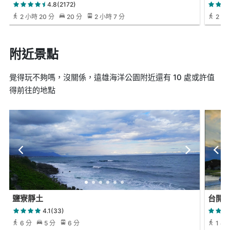
4.8(2172)
2 小時 20 分
20 分
2 小時 7 分
2 小時
附近景點
覺得玩不夠嗎，沒關係，遠雄海洋公園附近還有 10 處或許值
得前往的地點
鹽寮靜土
台開
4.1(33)
6 分
5 分
6 分
1 小時