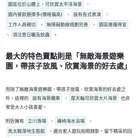
園區位於山腰上，可欣賞太平洋海景
、
園內餐飲選擇多(價格偏高)
、
設有各式表演
、
工作人員親切
、
無障礙動線規劃完善
、
園區維護得宜
、
須注意日曬及蚊蟲
。
最大的特色賣點則是
「無敵海景遊樂
園，帶孩子放風、欣賞海景的好去處」
而除了無敵海景遊樂園，帶孩子放風、欣賞海景的好去處之
外，這裡的
設有海景纜車
、
摩天輪可欣賞大片海景
也非
常受大人小孩喜愛。
附近擁有
立川漁場
、
磯崎海水浴場
、
馬太鞍溼地生態館
，適合家人遊玩拍照錄影，留下精采的回