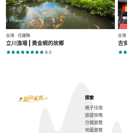
台灣 · 花蓮縣
台灣 ·
立川漁場 | 黃金蜆的故鄉
吉安
8.0
探索
親子住宿
旅遊攻略
分類瀏覽
地圖瀏覽