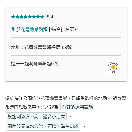
8.4
於
花蓮縣景點類
中綜合排名第 6
地址：花蓮縣壽豐鄉福德189號
過去一週瀏覽量超過0次。
遠雄海洋公園位於花蓮縣壽豐鄉，是頗受歡迎的地點。 親身體
驗過的旅客之中，有人認為
有許多遊樂設施
、
設施刺激度不高，適合小朋友
、
園內設置有水族館，可增加海生知識
、