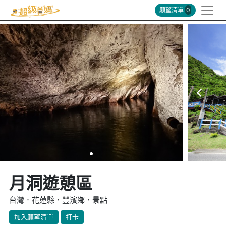
願望清單
0
月洞遊憩區
台灣．花蓮縣．豐濱鄉．景點
加入願望清單
打卡