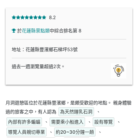
8.2
於
花蓮縣景點類
中綜合排名第 8
地址：花蓮縣豐濱鄉石梯坪53號
過去一週瀏覽量超過2次。
月洞遊憩區位於花蓮縣豐濱鄉，是頗受歡迎的地點。 親身體驗
過的旅客之中，有人認為
為天然鐘乳石洞
、
內部有許多蝙蝠
、
需要乘小船進入
、
設有導覽
、
導覽人員親切專業
、
約20~30分鐘一趟
、