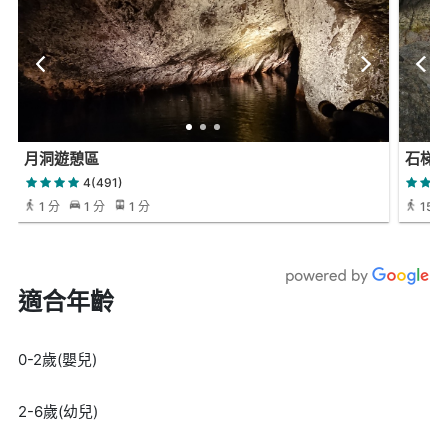
月洞遊憩區
石梯
4(491)
1 分
1 分
1 分
15 分
適合年齡
0-2歲(嬰兒)
2-6歲(幼兒)