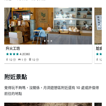
升火工坊
尬金
4.2(36)
12 分
1 分
12 分
12 分
附近景點
覺得玩不夠嗎，沒關係，月洞遊憩區附近還有 10 處或許值得
前往的地點