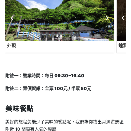
外觀
鐘乳
附註一：營業時間：每日 09:30~16:40
附註二：票價資訊：全票 100元 / 半票 50元
美味餐點
美好的旅程怎能少了美味的餐點呢，我們為你找出月洞遊憩區
附近 10 間頗有人氣的餐廳