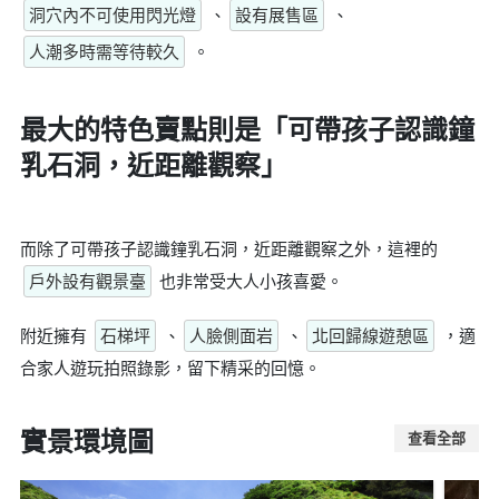
洞穴內不可使用閃光燈
、
設有展售區
、
人潮多時需等待較久
。
最大的特色賣點則是
「可帶孩子認識鐘
乳石洞，近距離觀察」
而除了可帶孩子認識鐘乳石洞，近距離觀察之外，這裡的
戶外設有觀景臺
也非常受大人小孩喜愛。
附近擁有
石梯坪
、
人臉側面岩
、
北回歸線遊憩區
，適
合家人遊玩拍照錄影，留下精采的回憶。
實景環境圖
查看全部