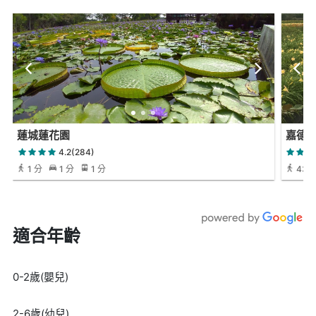
蓮城蓮花園
嘉德
4.2(284)
1 分
1 分
1 分
43 
適合年齡
0-2歲(嬰兒)
2-6歲(幼兒)