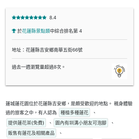
8.4
於
花蓮縣景點類
中綜合排名第 4
地址：花蓮縣吉安鄉南華五街66號
過去一週瀏覽量超過8次。
蓮城蓮花園位於花蓮縣吉安鄉，是頗受歡迎的地點。 親身體驗
過的旅客之中，有人認為
種植多種蓮花
、
提供蓮花茶(免費)
、
園內有圳溝小朋友可泡腳
、
販售有蓮花及相關產品
、