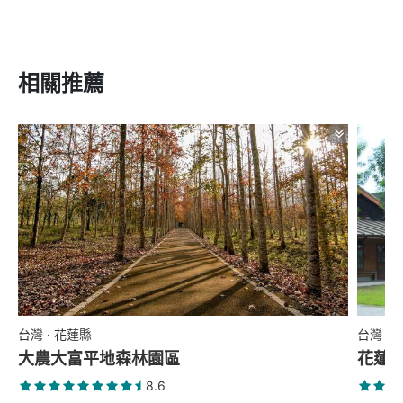
相關推薦
台灣 · 花蓮縣
台灣 ·
大農大富平地森林園區
花蓮
8.6