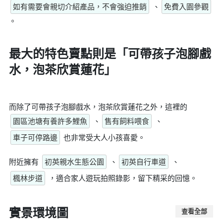
如有需要會親切介紹產品，不會強迫推銷
、
免費入園參觀
。
最大的特色賣點則是
「可帶孩子泡腳戲
水，泡茶欣賞蓮花」
而除了可帶孩子泡腳戲水，泡茶欣賞蓮花之外，這裡的
園區池塘有養許多鯉魚
、
售有飼料喂食
、
車子可停路邊
也非常受大人小孩喜愛。
附近擁有
初英親水生態公園
、
初英自行車道
、
楓林步道
，適合家人遊玩拍照錄影，留下精采的回憶。
實景環境圖
查看全部