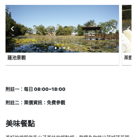
蓮池景觀
茶飲
附註一：每日 08:00~18:00
附註二：票價資訊：免費參觀
美味餐點