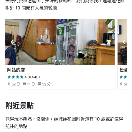
美好的旅程怎能少了美味的餐點呢，我們為你找出蓮城蓮花園
附近 10 間頗有人氣的餐廳
阿姑的店
松賀
4.3(440)
52 分
11 分
52 分
59 
附近景點
覺得玩不夠嗎，沒關係，蓮城蓮花園附近還有 10 處或許值得
前往的地點