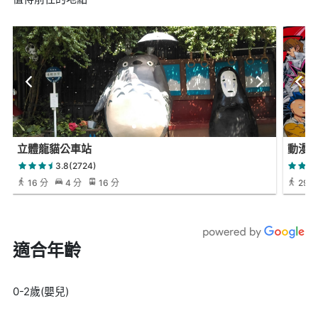
立體龍貓公車站
動漫
3.8(2724)
16 分
4 分
16 分
29 
適合年齡
0-2歲(嬰兒)