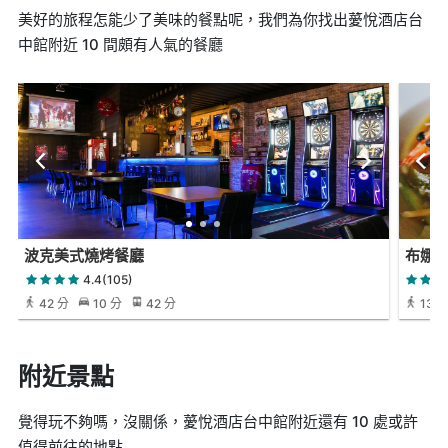
美好的旅程怎能少了美味的餐點呢，我們為你找出薆悅酒店台
中館附近 10 間頗有人氣的餐廳
波克美式燒烤餐廳
布娜飛
4.4(105)
42 分
10 分
42 分
13 
附近景點
覺得玩不夠嗎，沒關係，薆悅酒店台中館附近還有 10 處或許
值得前往的地點