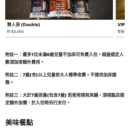
雙人房 (Double)
VIP 客
約 $3,400
暫無價
附註一：最多1位未滿6歲兒童不加床可免費入住。超過規定人
數須加收額外費用。
附註二：7歲(含)以上兒童依大人標準收費。不提供加床服
務。
附註三：大於7歲孩童(包含7歲) 若使用現有床鋪，須視飯店規
定額外加價，於入住時另行支付。
美味餐點