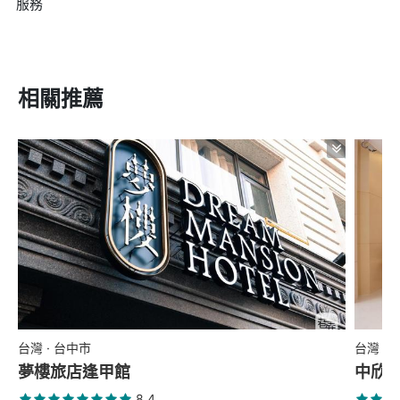
服務
相關推薦
台灣 · 台中市
台灣 ·
夢樓旅店逢甲館
中欣
8.4