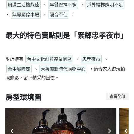
周遭生活機能佳
、
早餐選擇不多
、
戶外樓梯照明不足
、
無專屬停車場
、
隔音不佳
。
最大的特色賣點則是
「緊鄰忠孝夜市」
附近擁有
台中文化創意產業園區
、
忠孝夜市
、
台中城隍廟
、
大魯閣新時代購物中心
，適合家人遊玩拍
照錄影，留下精采的回憶。
房型環境圖
查看全部