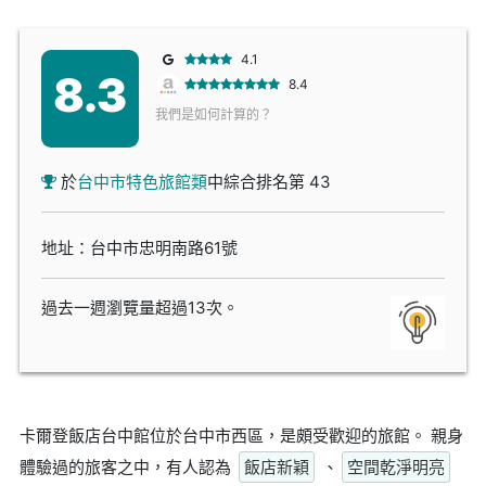
4.1
8.3
8.4
我們是如何計算的？
於
台中市特色旅館類
中綜合排名第 43
地址：台中市忠明南路61號
過去一週瀏覽量超過13次。
卡爾登飯店台中館位於台中市西區，是頗受歡迎的旅館。 親身
體驗過的旅客之中，有人認為
飯店新穎
、
空間乾淨明亮