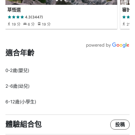
草悟道
審計3
4.3(3447)
19 分
6 分
19 分
21 分
適合年齡
0-2歲(嬰兒)
2-6歲(幼兒)
6-12歲(小學生)
體驗組合包
投稿