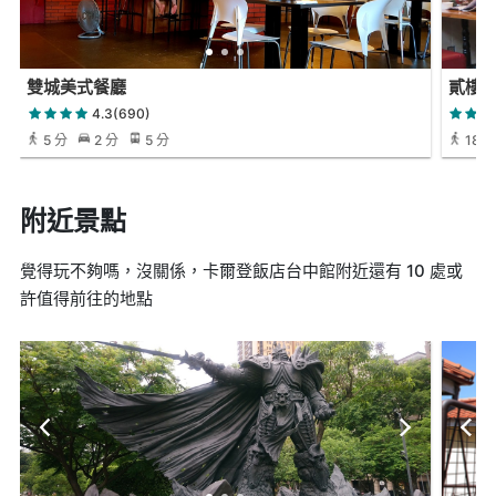
雙城美式餐廳
貳樓餐廳
4.3(690)
5 分
2 分
5 分
18 
附近景點
覺得玩不夠嗎，沒關係，卡爾登飯店台中館附近還有 10 處或
許值得前往的地點