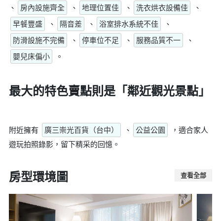
、
房內設施齊全
、
地理位置佳
、
洗衣烘衣設備佳
、
早餐豐盛
、
隔音差
、
浴室排水系統不佳
、
防滑設施不完備
、
停車位不足
、
服務品質不一
、
嬰兒床偏小
。
最大的特色賣點則是
「鄰近觀光景點」
附近擁有
廣三崇光百貨（台中）
、
公益公園
，適合家人
遊玩拍照錄影，留下精采的回憶。
房型環境圖
查看全部