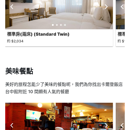
標準房(兩床) (Standard Twin)
標準雙人
約 $2,034
約 $1,6
美味餐點
美好的旅程怎能少了美味的餐點呢，我們為你找出卡爾登飯店
台中館附近 10 間頗有人氣的餐廳