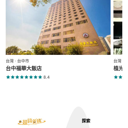
台灣 · 台中市
台灣 ·
台中福華大飯店
植光
8.4
探索