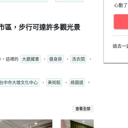
心動了
市區，步行可達許多觀光景
過去一
外，這裡的
大廳藏書
、
健身房
、
洗衣間
、
台中市大墩文化中心
、
美術館
、
綠園道
，
查看全部