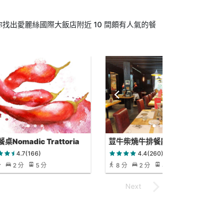
找出愛麗絲國際大飯店附近 10 間頗有人氣的餐
桌Nomadic Trattoria
荳牛柴燒牛排餐廳
4.7(166)
4.4(260)
分
2 分
5 分
8 分
2 分
8 分