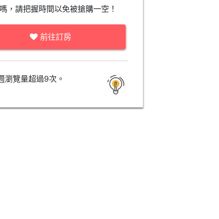
嗎，請把握時間以免被搶購一空！
前往訂房
週瀏覽量超過9次。