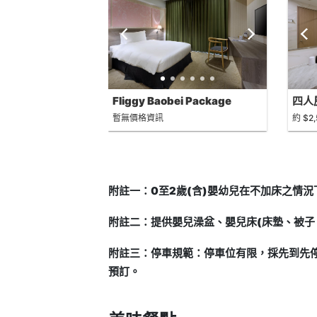
Fliggy Baobei Package
四人房
暫無價格資訊
約 $2,
附註一：0至2歲(含)嬰幼兒在不加床之情
附註二：提供嬰兒澡盆、嬰兒床(床墊、被子
附註三：停車規範：停車位有限，採先到先
預訂。