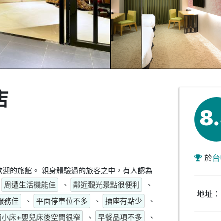
店
8
於
台
迎的旅館。 親身體驗過的旅客之中，有人認為
周遭生活機能佳
、
鄰近觀光景點很便利
、
地址：
服務佳
、
平面停車位不多
、
插座有點少
、
兩小床+嬰兒床後空間很窄
、
早餐品項不多
、