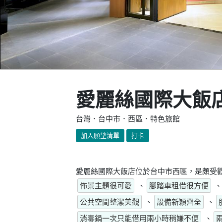
愛麗絲國際大飯
台灣．台中市．西區．特色旅館
加入願望清單
打卡
愛麗絲國際大飯店位於台中市西區，是頗受歡
佈景主題很可愛
、
腳踏車租借很方便
、
公共空間整潔美觀
、
設備新穎齊全
、
消毒鍋一次只能借用兩小時稍嫌不便
、