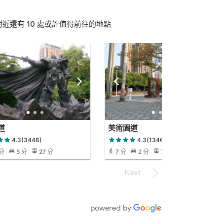
近還有 10 處或許值得前往的地點
道
美術園道
4.3(3448)
4.3(1346)
 分
5 分
27 分
7 分
2 分
7 分