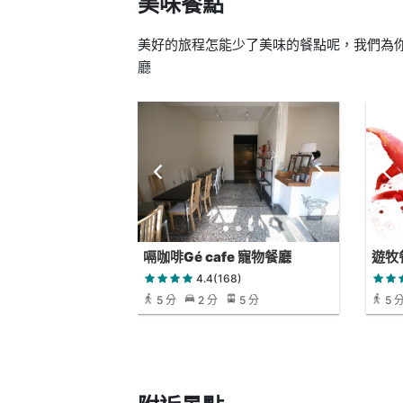
美味餐點
美好的旅程怎能少了美味的餐點呢，我們為你
廳
嗝咖啡Gé cafe 寵物餐廳
遊牧餐
4.4(168)
5 分
2 分
5 分
5 