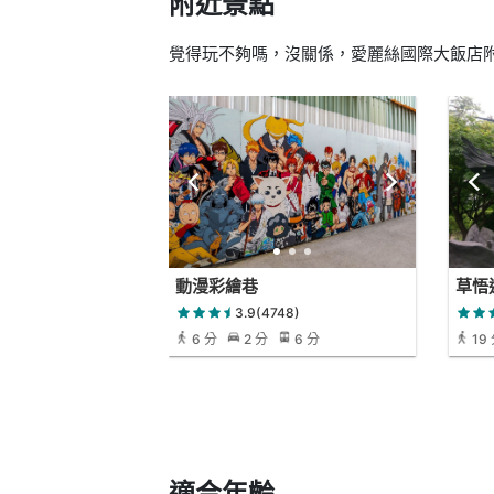
附近景點
覺得玩不夠嗎，沒關係，愛麗絲國際大飯店附
動漫彩繪巷
草悟
3.9(4748)
6 分
2 分
6 分
19
適合年齡