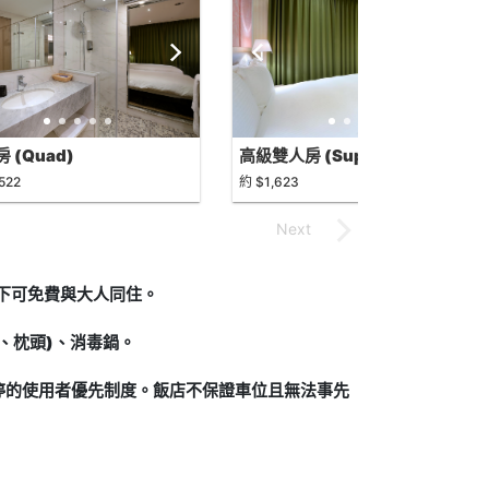
 (Quad)
高級雙人房 (Superior
Double)
522
約 $1,623
況下可免費與大人同住。
、枕頭)、消毒鍋。
停的使用者優先制度。飯店不保證車位且無法事先