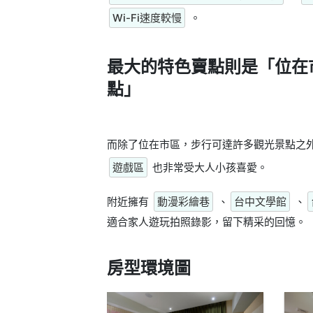
Wi-Fi速度較慢
。
最大的特色賣點則是
「位在
點」
而除了位在市區，步行可達許多觀光景點之
遊戲區
也非常受大人小孩喜愛。
附近擁有
動漫彩繪巷
、
台中文學館
、
適合家人遊玩拍照錄影，留下精采的回憶。
房型環境圖