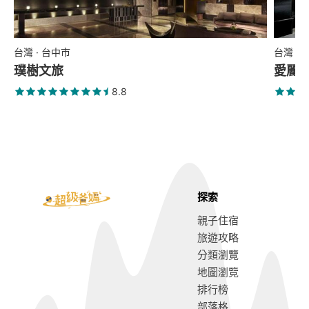
台灣 · 台中市
台灣 ·
璞樹文旅
愛麗
8.8
探索
親子住宿
旅遊攻略
分類瀏覽
地圖瀏覽
排行榜
部落格