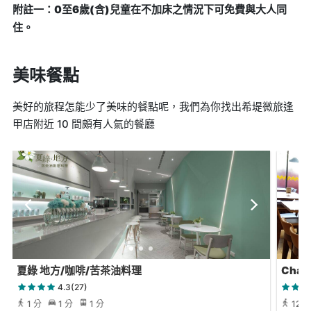
附註一：0至6歲(含)兒童在不加床之情況下可免費與大人同
住。
美味餐點
美好的旅程怎能少了美味的餐點呢，我們為你找出希堤微旅逢
甲店附近 10 間頗有人氣的餐廳
夏綠 地方/咖啡/苦茶油料理
Char
4.3(27)
1 分
1 分
1 分
12 分