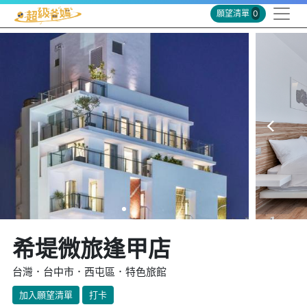
願望清單
0
希堤微旅逢甲店
台灣．台中市．西屯區．特色旅館
加入願望清單
打卡