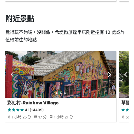
附近景點
覺得玩不夠嗎，沒關係，希堤微旅逢甲店附近還有 10 處或許
值得前往的地點
彩虹村-Rainbow Village
草悟
4.1(14409)
1 小時 25 分
17 分
1 小時 21 分
50 