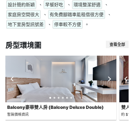
設計簡約新穎
、
早餐好吃
、
環境整潔舒適
、
家庭房空間很大
、
有免費腳踏車能租借很方便
、
地下室房型訊號差
、
停車較不方便
。
房型環境圖
查看全部
Balcony豪華雙人房 (Balcony Deluxe Double)
雙人房 
暫無價格資訊
約 $1,9