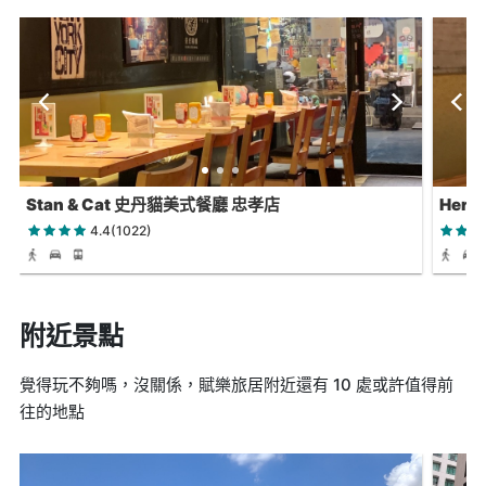
Stan & Cat 史丹貓美式餐廳 忠孝店
Herb
4.4(1022)
附近景點
覺得玩不夠嗎，沒關係，賦樂旅居附近還有 10 處或許值得前
往的地點