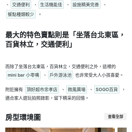
、
交通便利
、
生活機能佳
、
設施精美完善
、
餐點種類較少
。
最大的特色賣點則是
「坐落台北東區，
百貨林立，交通便利」
而除了坐落台北東區，百貨林立，交通便利之外，這裡的
mini bar 小零嘴
、
戶外游泳池
也非常受大人小孩喜愛。
附近擁有
頂好超市忠孝店
、
微風廣場
、
SOGO百貨
，
適合家人遊玩拍照錄影，留下精采的回憶。
房型環境圖
查看全部