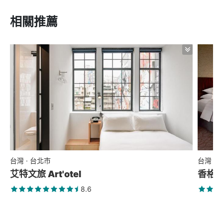
相關推薦
台灣 · 台北市
台灣 ·
艾特文旅 Art'otel
香格
8.6