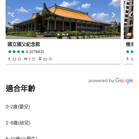
國立國父紀念館
幾米
4.3(7962)
22 分
7 分
20 分
38 
適合年齡
0-2歲(嬰兒)
2-6歲(幼兒)
6-12歲(小學生)