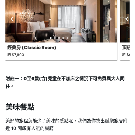
經典房 (Classic Room)
頂級客房
約 $7,800
約 $9,2
附註一：0至6歲(含)兒童在不加床之情況下可免費與大人同
住。
美味餐點
美好的旅程怎能少了美味的餐點呢，我們為你找出賦樂旅居附
近 10 間頗有人氣的餐廳