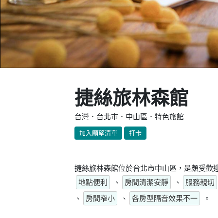
捷絲旅林森館
台灣．台北市．中山區．特色旅館
加入願望清單
打卡
捷絲旅林森館位於台北市中山區，是頗受歡迎
地點便利
、
房間清潔安靜
、
服務親切
、
房間窄小
、
各房型隔音效果不一
。