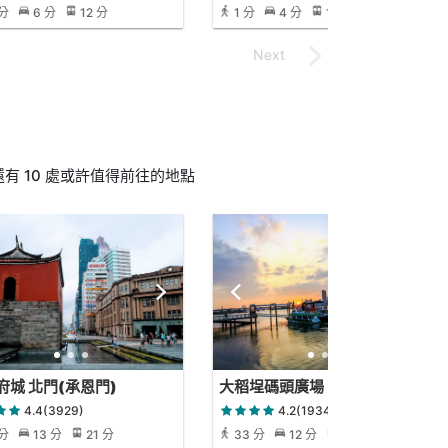
 分
6 分
12 分
1 分
4 分
1 分
 10 處或許值得前往的地點
府城 北門(承恩門)
大稻埕碼頭廣場
4.4(3929)
4.2(1934)
 分
13 分
21 分
33 分
12 分
31 分