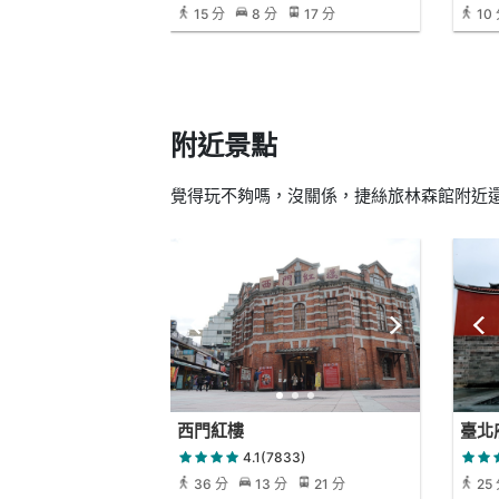
15 分
8 分
17 分
10
附近景點
覺得玩不夠嗎，沒關係，捷絲旅林森館附近還有
西門紅樓
臺北
4.1(7833)
36 分
13 分
21 分
25