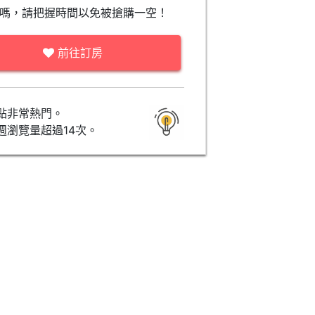
嗎，請把握時間以免被搶購一空！
前往訂房
點非常熱門。
週瀏覽量超過14次。
高級房 (Superior Room)
豪華房 (Deluxe Room)
暫無價格資訊
暫無價格資訊