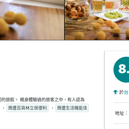
8
於
台
的旅館。 親身體驗過的旅客之中，有人認為
、
周遭百貨林立很便利
、
周遭生活機能佳
地址：