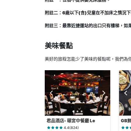
附註二：6歲以下(含)兒童在不加床之情況
附註三：最靠近捷運站的出口只有樓梯，如
美味餐點
美好的旅程怎能少了美味的餐點呢，我們為你
君品酒店- 頤宮中餐廳 Le
GB
Palais
4.4(824)