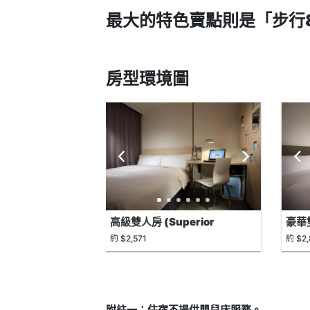
最大的特色賣點則是
「步行
房型環境圖
高級雙人房 (Superior
豪華雙
Double)
約 $2,571
約 $2
附註一：住宿不提供嬰兒床服務。