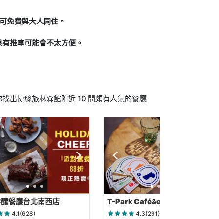
下可免費與大人同住。
果有推車可能會不太方便。
找出捷絲旅林森館附近 10 間頗有人氣的餐廳
鮮釀餐廳台北南西店
T-Park Café&eatery
4.1(628)
4.3(291)