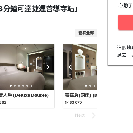
心動了
8分鐘可達捷運善導寺站」
查看全部
這個地
過去一
人房 (Deluxe Double)
豪華房(兩床) (Deluxe Twin)
,882
約 $3,070