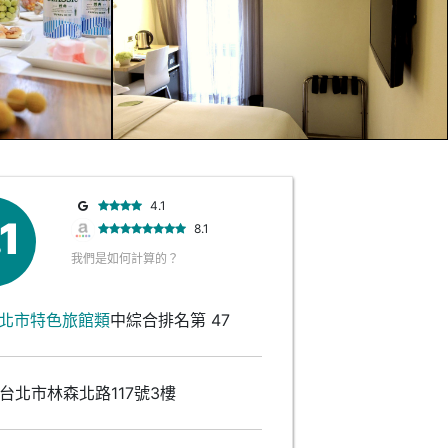
4.1
.1
8.1
我們是如何計算的？
北市特色旅館類
中綜合排名第 47
台北市林森北路117號3樓