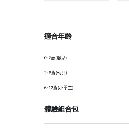
適合年齡
0-2歲(嬰兒)
2-6歲(幼兒)
6-12歲(小學生)
體驗組合包