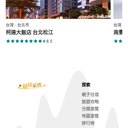
台灣 · 台北市
台灣 ·
柯達大飯店 台北松江
南豐
8.5
探索
親子住宿
旅遊攻略
分類瀏覽
地圖瀏覽
排行榜