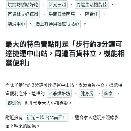
烘焙坊糕點好吃
、
新光三越
、
周遭生活機能佳
、
百貨林立好逛街
、
房間寬敞明亮
、
隔音佳
、
裝潢用心
、
牆上有通用插座很貼心
。
最大的特色賣點則是
「步行約3分鐘可
達捷運中山站，周遭百貨林立，機能相
當便利」
而除了步行約3分鐘可達捷運中山站，周遭百貨林立，機能相
當便利之外，這裡的
老爺烘培坊
、
健身房
、
桑拿
、
遊泳池
也非常受大人小孩喜愛。
附近擁有
新光三越 台北南西店
，適合家人遊玩拍照錄影，
留下精采的回憶。