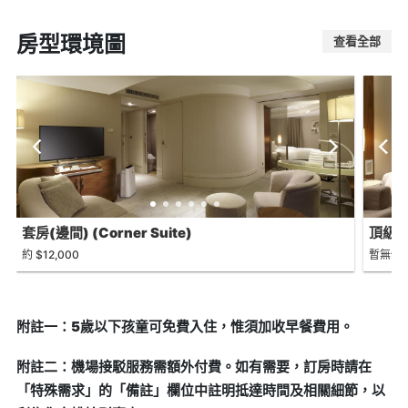
房型環境圖
查看全部
套房(邊間) (Corner Suite)
頂級房(
約 $12,000
暫無價
附註一：5歲以下孩童可免費入住，惟須加收早餐費用。
附註二：機場接駁服務需額外付費。如有需要，訂房時請在
「特殊需求」的「備註」欄位中註明抵達時間及相關細節，以