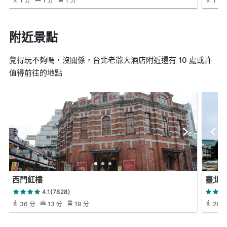
1 分
1 分
1 分
1 分
附近景點
覺得玩不夠嗎，沒關係，台北老爺大酒店附近還有 10 處或許
值得前往的地點
西門紅樓
臺北府
4.1(7828)
36 分
13 分
19 分
26 