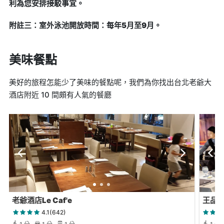
利為您安排接駁事宜。
附註三：室外泳池開放時間：每年5月至9月。
美味餐點
美好的旅程怎能少了美味的餐點呢，我們為你找出台北老爺大
酒店附近 10 間頗有人氣的餐廳
老爺酒店Le Caf'e
王品牛
4.1(642)