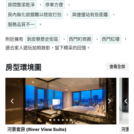
房間整潔乾淨
、
停車方便
、
房內無化妝鏡難以梳妝打扮
、
與捷運站有些距離
、
服務品質不一
。
附近擁有
剝皮竂歷史街區
、
西門町商圈
、
西門紅樓
，
適合家人遊玩拍照錄影，留下精采的回憶。
房型環境圖
查看全部
河景套房 (River View Suite)
河景高級