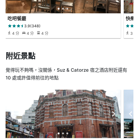
吃吧餐廳
快樂美式
3.9(348)
4 分
4 分
4 分
3 分
附近景點
覺得玩不夠嗎，沒關係，Suz & Catorze 宿之酒店附近還有
10 處或許值得前往的地點