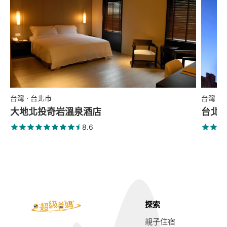
台灣 · 台北市
台灣 ·
大地北投奇岩溫泉酒店
台北
8.6
探索
親子住宿