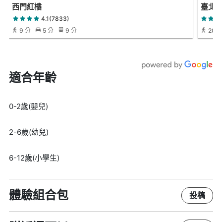
西門紅樓
臺北府
4.1(7833)
9 分
5 分
9 分
20 
適合年齡
0-2歲(嬰兒)
2-6歲(幼兒)
6-12歲(小學生)
體驗組合包
投稿