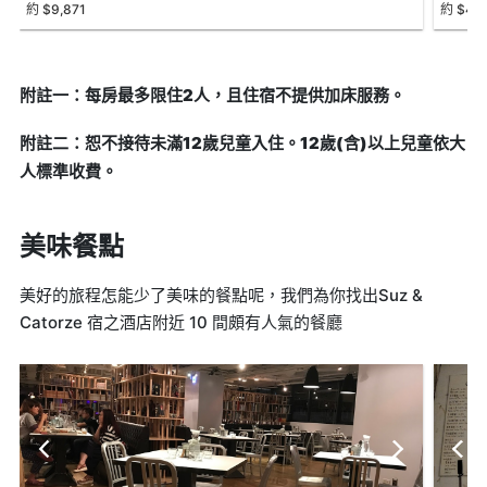
Bed)
約 $9,871
約 $4,0
附註一：每房最多限住2人，且住宿不提供加床服務。
附註二：恕不接待未滿12歲兒童入住。12歲(含)以上兒童依大
人標準收費。
美味餐點
美好的旅程怎能少了美味的餐點呢，我們為你找出Suz &
Catorze 宿之酒店附近 10 間頗有人氣的餐廳