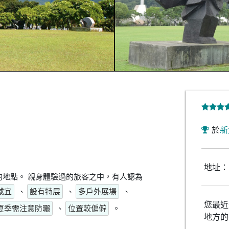
於
新
地址：
地點。 親身體驗過的旅客之中，有人認為
咸宜
、
設有特展
、
多戶外展場
、
您最近
夏季需注意防曬
、
位置較偏僻
。
地方的