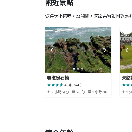
附近景點
覺得玩不夠嗎，沒關係，朱銘美術館附近還有 
老梅綠石槽
朱銘
4.3(6548)
3 小時 9 分
26 分
1 小時 38
1 
分