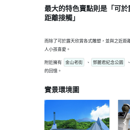
最大的特色賣點則是
「可於
距離接觸」
而除了可於露天欣賞各式雕塑，並與之近距
人小孩喜愛。
附近擁有
金山老街
、
鄧麗君紀念公園
的回憶。
實景環境圖