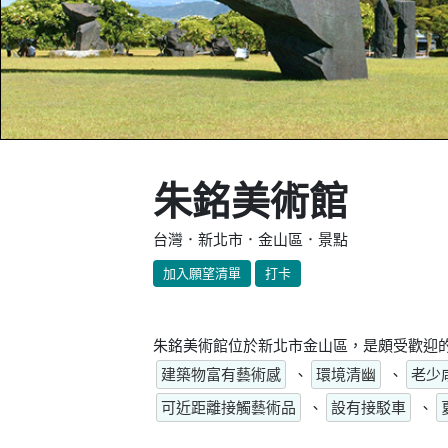
朱銘美術館
台灣．新北市．金山區．景點
加入願望清單
打卡
朱銘美術館位於新北市金山區，是頗受歡迎的
建築物富有藝術感
、
環境清幽
、
老少
可近距離接觸藝術品
、
設有接駁車
、