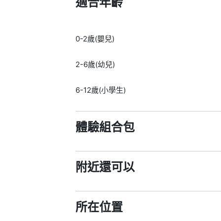
適合年齡
0-2歲(嬰兒)
2-6歲(幼兒)
6-12歲(小學生)
體驗組合包
附近還可以
所在位置