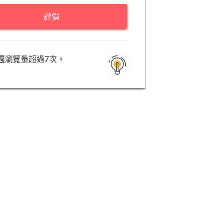
評價
週瀏覽量超過7次。