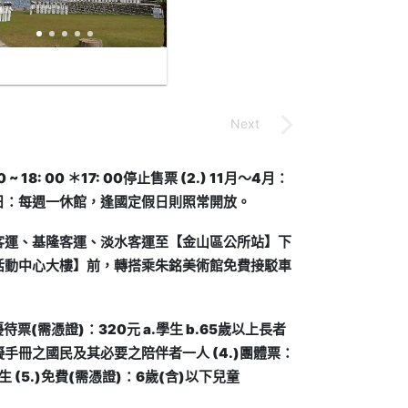
 18: 00 ＊17: 00停止售票 (2.) 11月～4月：
售票 ＊休館日：每週一休館，逢國定假日則照常開放。
客運、基隆客運、淡水客運至【金山區公所站】下
活動中心大樓】前，轉搭乘朱銘美術館免費接駁車
優待票(需憑證)：320元 a.學生 b.65歲以上長者
障礙手冊之國民及其必要之陪伴者一人 (4.)團體票：
生 (5.)免費(需憑證)：6歲(含)以下兒童