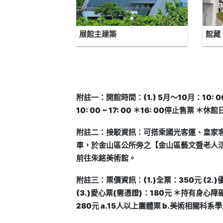
展館主建築
館藏
附註一：開館時間：(1.) 5月～10月：10: 00 ~
10: 00 ~ 17: 00 ＊16: 00停止
附註二：接駁資訊：可搭乘國光客運、皇家
車，於金山區公所旁之【金山區藝文暨老人
前往朱銘美術館。
附註三：票價資訊：(1.)全票：350元 (2.)
(3.)愛心票(需憑證)：180元 ＊持有身心
280元 a.15人以上團體票 b.美術相關科系學