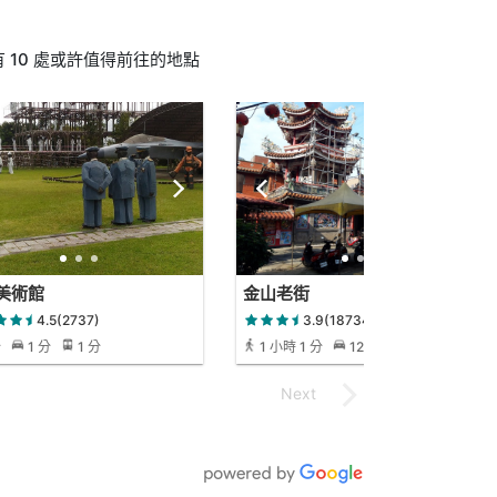
10 處或許值得前往的地點
美術館
金山老街
4.5(2737)
3.9(18734)
分
1 分
1 分
1 小時 1 分
12 分
1 小時 53
分