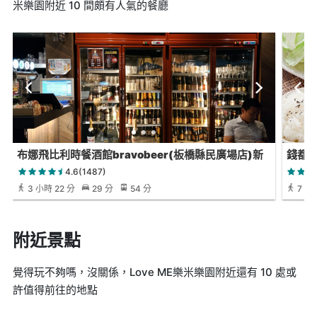
米樂園附近 10 間頗有人氣的餐廳
布娜飛比利時餐酒館bravobeer(板橋縣民廣場店)新
錢都日
北耶誕城
4.6(1487)
3 小時 22 分
29 分
54 分
7 分
附近景點
覺得玩不夠嗎，沒關係，Love ME樂米樂園附近還有 10 處或
許值得前往的地點