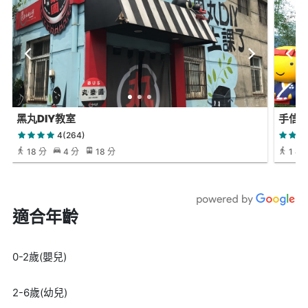
黑丸DIY教室
手信
4(264)
18 分
4 分
18 分
1 小時
適合年齡
0-2歲(嬰兒)
2-6歲(幼兒)