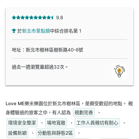
9.8
於
新北市景點類
中綜合排名第 1
地址：新北市樹林區樹新路40-6號
過去一週瀏覽量超過32次。
Love ME樂米樂園位於新北市樹林區，是頗受歡迎的地點。 親
身體驗過的旅客之中，有人認為
規劃完善
、
環境安全整潔
、
場地寬敞
、
工作人員親切有耐心
、
設備新穎
、
分動態與靜態2區
、