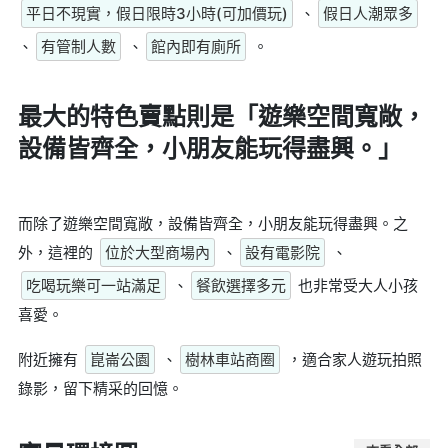
平日不現實，假日限時3小時(可加價玩)
、
假日人潮眾多
、
有管制人數
、
館內即有廁所
。
最大的特色賣點則是
「遊樂空間寬敞，
設備皆齊全，小朋友能玩得盡興。」
而除了遊樂空間寬敞，設備皆齊全，小朋友能玩得盡興。之
外，這裡的
位於大型商場內
、
設有電影院
、
吃喝玩樂可一站滿足
、
餐飲選擇多元
也非常受大人小孩
喜愛。
附近擁有
崑崙公園
、
樹林車站商圈
，適合家人遊玩拍照
錄影，留下精采的回憶。