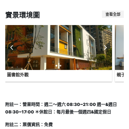
實景環境圖
查看全部
圖書館外觀
親子
附註一：營業時間：週二～週六 08:30~21:00 週一&週日
08:30~17:00 ＊休館日：每月最後一個週四&國定假日
附註二：票價資訊：免費