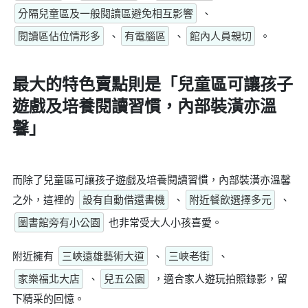
分隔兒童區及一般閱讀區避免相互影響
、
閱讀區佔位情形多
、
有電腦區
、
館內人員親切
。
最大的特色賣點則是
「兒童區可讓孩子
遊戲及培養閱讀習慣，內部裝潢亦溫
馨」
而除了兒童區可讓孩子遊戲及培養閱讀習慣，內部裝潢亦溫馨
之外，這裡的
設有自動借還書機
、
附近餐飲選擇多元
、
圖書館旁有小公園
也非常受大人小孩喜愛。
附近擁有
三峽遠雄藝術大道
、
三峽老街
、
家樂福北大店
、
兒五公園
，適合家人遊玩拍照錄影，留
下精采的回憶。