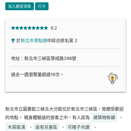
加入願望清單
打卡
9.2
於
新北市景點類
中綜合排名第 2
地址：新北市三峽區學成路396號
過去一週瀏覽量超過16次。
新北市立圖書館三峽北大分館位於新北市三峽區，是頗受歡迎
的地點。 親身體驗過的旅客之中，有人認為
建築物新穎
、
木質裝潢
、
設有兒童區
、
可親子共讀
、