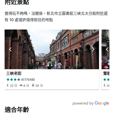
附近景點
覺得玩不夠嗎，沒關係，新北市立圖書館三峽北大分館附近還
有 10 處或許值得前往的地點
三峽老街
鶯歌
4(17048)
22 分
8 分
29 分
55 
適合年齡