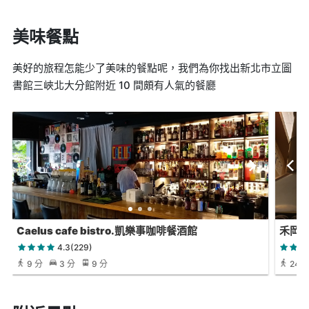
美味餐點
美好的旅程怎能少了美味的餐點呢，我們為你找出新北市立圖
書館三峽北大分館附近 10 間頗有人氣的餐廳
Caelus cafe bistro.凱樂事咖啡餐酒館
禾岡
4.3(229)
9 分
3 分
9 分
24 