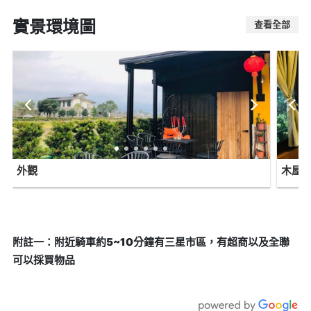
實景環境圖
查看全部
外觀
木屋
附註一：附近騎車約5~10分鐘有三星市區，有超商以及全聯
可以採買物品