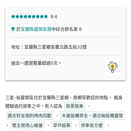
9.4
於
宜蘭縣露營區類
中綜合排名第 6
地址：宜蘭縣三星鄉安農北路五段32號
過去一週瀏覽量超過5次。
三星-祕露營區位於宜蘭縣三星鄉，是頗受歡迎的地點。 親身
體驗過的旅客之中，有人認為
夜景很美
、
適合好友相約烤肉同歡
、
木屋設備齊全，適合無裝備露營
、
營主很用心維護
、
草坪超美
、
停車很方便
、