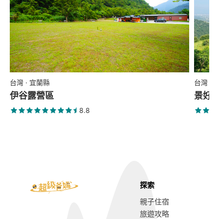
台灣 · 宜蘭縣
台灣 ·
伊谷露營區
景好
8.8
探索
親子住宿
旅遊攻略