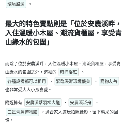
環境整潔
。
最大的特色賣點則是
「位於安農溪畔，
入住溫暖小木屋、潮流貨櫃屋，享受青
山綠水的包圍」
而除了位於安農溪畔，入住溫暖小木屋、潮流貨櫃屋，享受青
山綠水的包圍之外，這裡的
時尚浴缸
、
各種設備都可以租用
、
緊臨溪畔環境優美
、
寵物友善
也非常受大人小孩喜愛。
附近擁有
安農溪落羽松大道
、
安農溪泛舟
、
三星青蔥博物館
，適合家人遊玩拍照錄影，留下精采的回
憶。