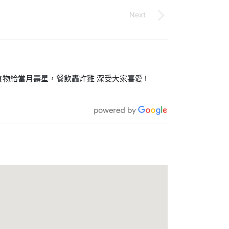
物給當月壽星，餐飲轟炸雞 深受大家喜愛 !