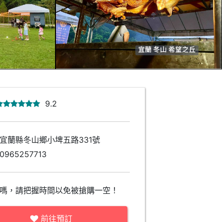
9.2
宜蘭縣冬山鄉小埤五路331號
0965257713
嗎，請把握時間以免被搶購一空！
前往預訂