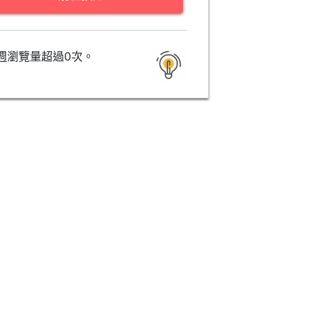
週瀏覽量超過0次。
生態&特色餐飲