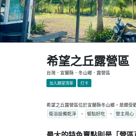
希望之丘露營區
台灣．宜蘭縣．冬山鄉．露營區
加入願望清單
打卡
希望之丘露營區位於宜蘭縣冬山鄉，是頗受歡
衛浴設備乾淨
、
餐點好吃
、
營主用心
最大的特色賣點則是
「營區