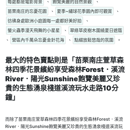
每處都是電影背景
、
飽覽美麗的自然景觀
、
苗栗南庄的忘憂花園
、
夏季~繡球花季園內即可觀賞
、
彷彿身處歐洲小庭園每一處都好美好拍
、
螢火蟲季漫天飛舞的小星星
、
翠綠草皮樹木圍繞夏日遮蔭
、
營區內千萬朵忘憂金針花海
、
點綴放鬆悠哉的氛圍
。
最大的特色賣點則是
「苗栗南庄萱草森
林四季花景繽紛享受森林Forest．溪流
River．陽光Sunshine飽覽美麗又珍
貴的生態湧泉棧道溪流玩水走路10分
鐘」
而除了苗栗南庄萱草森林四季花景繽紛享受森林Forest．溪流
River．陽光Sunshine飽覽美麗又珍貴的生態湧泉棧道溪流玩