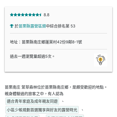
8.8
於
苗栗縣露營區類
中綜合排名第 53
地址：苗栗縣南庄鄉蓬萊村42份9鄰8-1號
過去一週瀏覽量超過5次。
苗栗南庄 萱草森林位於苗栗縣南庄鄉，是頗受歡迎的地點。
親身體驗過的旅客之中，有人認為
適合青年家庭及成年親友同遊
、
小區少帳規劃首選獨享與好友的露營時光
、