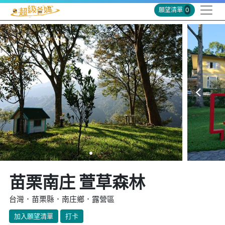
願望清單
0
苗栗南庄 萱草森林
台灣．苗栗縣．南庄鄉．露營區
加入願望清單
打卡