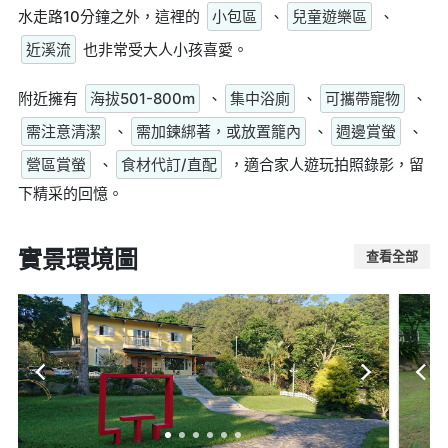
水走路10分鐘之外，這裡的
小包區
、
兒童遊樂區
、
近溪流
也非常受大人小孩喜愛。
附近擁有
海拔501-800m
、
集中浴廁
、
可攜帶寵物
、
需注意清潔
、
需加鍊綁著，或放置籠內
、
週邊賞螢
、
營區賞螢
、
食材代訂/直配
，適合家人遊玩拍照錄影，留
下精采的回憶。
實景環境圖
查看全部