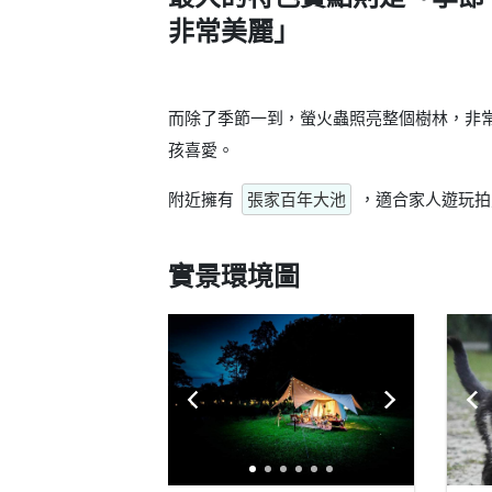
非常美麗」
而除了季節一到，螢火蟲照亮整個樹林，非
孩喜愛。
附近擁有
張家百年大池
，適合家人遊玩拍
實景環境圖