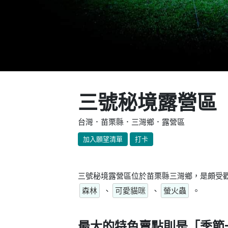
三號秘境露營區
台灣．苗栗縣．三灣鄉．露營區
加入願望清單
打卡
三號秘境露營區位於苗栗縣三灣鄉，是頗受歡
森林
、
可愛貓咪
、
螢火蟲
。
最大的特色賣點則是
「季節