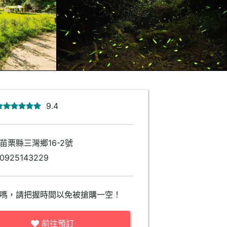
9.4
苗栗縣三灣鄉16-2號
0925143229
嗎，請把握時間以免被搶購一空！
前往預訂