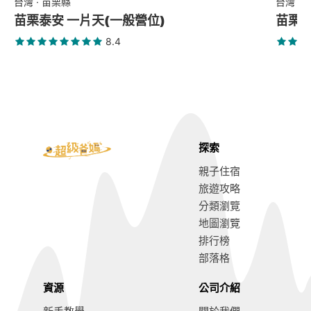
台灣 · 苗栗縣
台灣 ·
苗栗泰安 一片天(一般營位)
苗栗頭
8.4
探索
親子住宿
旅遊攻略
分類瀏覽
地圖瀏覽
排行榜
部落格
資源
公司介紹