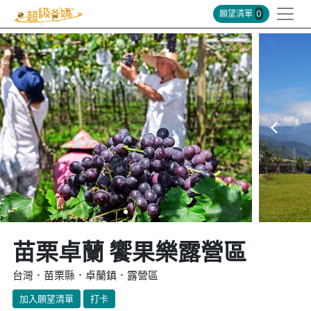
願望清單
0
苗栗卓蘭 饗果樂露營區
台灣．苗栗縣．卓蘭鎮．露營區
加入願望清單
打卡