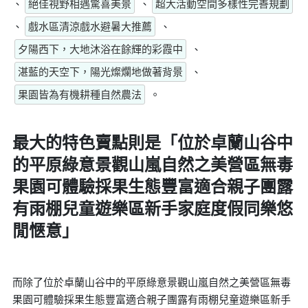
、
絕佳視野相遇驚喜美景
、
超大活動空間多樣性完善規劃
、
戲水區清涼戲水避暑大推薦
、
夕陽西下，大地沐浴在餘輝的彩霞中
、
湛藍的天空下，陽光燦爛地做著背景
、
果園皆為有機耕種自然農法
。
最大的特色賣點則是
「位於卓蘭山谷中
的平原綠意景觀山嵐自然之美營區無毒
果園可體驗採果生態豐富適合親子團露
有雨棚兒童遊樂區新手家庭度假同樂悠
閒愜意」
而除了位於卓蘭山谷中的平原綠意景觀山嵐自然之美營區無毒
果園可體驗採果生態豐富適合親子團露有雨棚兒童遊樂區新手