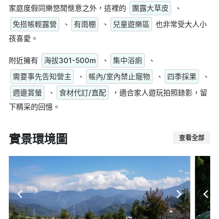
家庭度假同樂悠閒愜意之外，這裡的
團露大草皮
、
免搭帳輕露營
、
有雨棚
、
兒童遊樂區
也非常受大人小
孩喜愛。
附近擁有
海拔301-500m
、
集中浴廁
、
需要事先告知營主
、
帳內/室內禁止寵物
、
四季採果
、
週邊賞螢
、
食材代訂/直配
，適合家人遊玩拍照錄影，留
下精采的回憶。
實景環境圖
查看全部