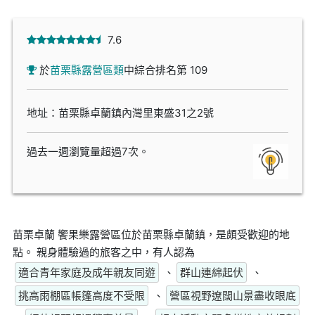
7.6
於
苗栗縣露營區類
中綜合排名第 109
地址：苗栗縣卓蘭鎮內灣里東盛31之2號
過去一週瀏覽量超過7次。
苗栗卓蘭 饗果樂露營區位於苗栗縣卓蘭鎮，是頗受歡迎的地
點。 親身體驗過的旅客之中，有人認為
適合青年家庭及成年親友同遊
、
群山連綿起伏
、
挑高雨棚區帳篷高度不受限
、
營區視野遼闊山景盡收眼底