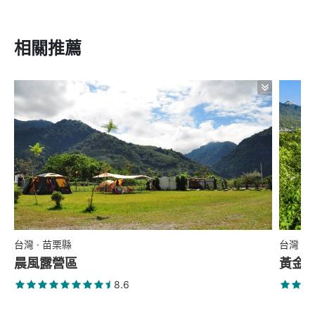
相關推薦
台灣 · 苗栗縣
台灣 ·
晨風露營區
黃金
8.6