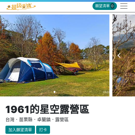
願望清單
0
1961的星空露營區
台灣．苗栗縣．卓蘭鎮．露營區
加入願望清單
打卡