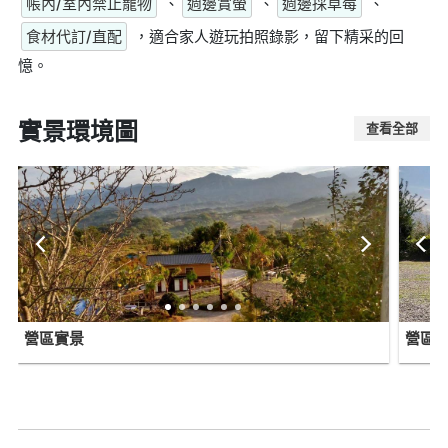
帳內/室內禁止寵物
、
週邊賞螢
、
週邊採草莓
、
食材代訂/直配
，適合家人遊玩拍照錄影，留下精采的回
憶。
實景環境圖
查看全部
營區實景
營區