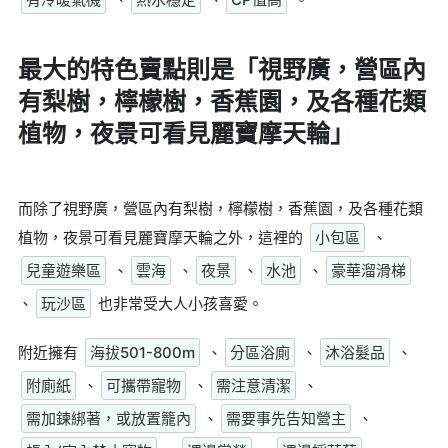
最大的特色賣點則是
「視野廣，營區內
有梨樹，檸檬樹，香蕉園，及各種花類
植物，夜景可看見麗寶摩天輪」
而除了視野廣，營區內有梨樹，檸檬樹，香蕉園，及各種花類
植物，夜景可看見麗寶摩天輪之外，這裡的
小包區
、
兒童遊樂區
、
雲海
、
夜景
、
水池
、
豪華溜滑梯
、
玩沙區
也非常受大人小孩喜愛。
附近擁有
海拔501-800m
、
分區浴廁
、
沐浴髮品
、
附廁紙
、
可攜帶寵物
、
需注意清潔
、
需加鍊綁著，或放置籠內
、
需要事先告知營主
、