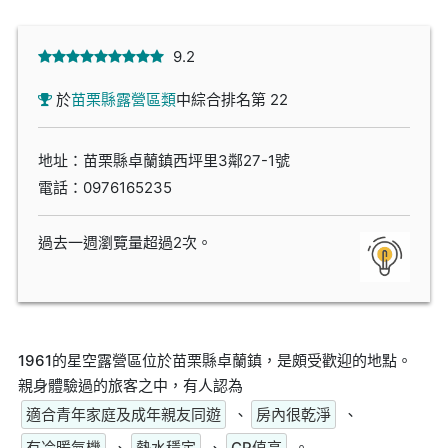
9.2
於
苗栗縣露營區類
中綜合排名第 22
地址：苗栗縣卓蘭鎮西坪里3鄰27-1號
電話：
0976165235
過去一週瀏覽量超過2次。
1961的星空露營區位於苗栗縣卓蘭鎮，是頗受歡迎的地點。
親身體驗過的旅客之中，有人認為
適合青年家庭及成年親友同遊
、
房內很乾淨
、
有冷暖氣機
、
熱水穩定
、
CP值高
。