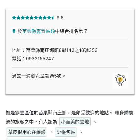
9.6
於
苗栗縣露營區類
中綜合排名第 7
地址：苗栗縣南庄鄉館8鄰142之18號353
電話：
0932155247
過去一週瀏覽量超過5次。
如是露營區位於苗栗縣南庄鄉，是頗受歡迎的地點。 親身體驗
過的旅客之中，有人認為
小而美的營地
、
草皮很用心在維護
、
少帳包區
、