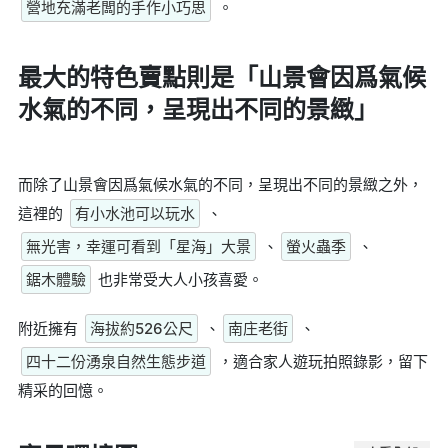
營地充滿老闆的手作小巧思
。
最大的特色賣點則是
「山景會因爲氣候
水氣的不同，呈現出不同的景緻」
而除了山景會因爲氣候水氣的不同，呈現出不同的景緻之外，
這裡的
有小水池可以玩水
、
無光害，幸運可看到「星海」大景
、
螢火蟲季
、
鋸木體驗
也非常受大人小孩喜愛。
附近擁有
海拔約526公尺
、
南庄老街
、
四十二份湧泉自然生態步道
，適合家人遊玩拍照錄影，留下
精采的回憶。