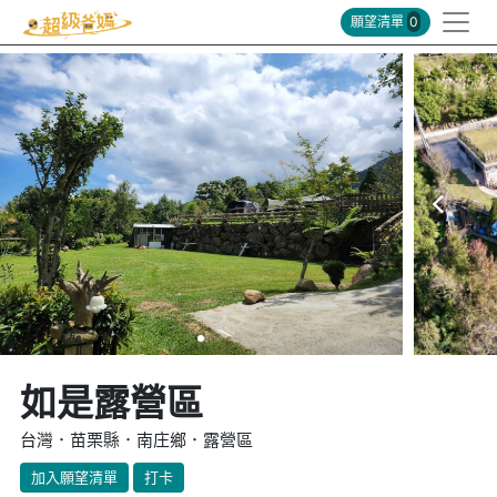
願望清單
0
如是露營區
台灣．苗栗縣．南庄鄉．露營區
加入願望清單
打卡