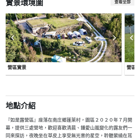
實景環境圖
查看全部
營區實景
營區
地點介紹
『如是露營區』座落在南庄鄉蓬萊村，園區２０２０年７月開
幕，提供三處營地，歡迎喜歡清晨、鍾愛山嵐變化的露友們一
同來探訪，夜晚坐在草皮上享受無光害的星空，聆聽縈繞在耳