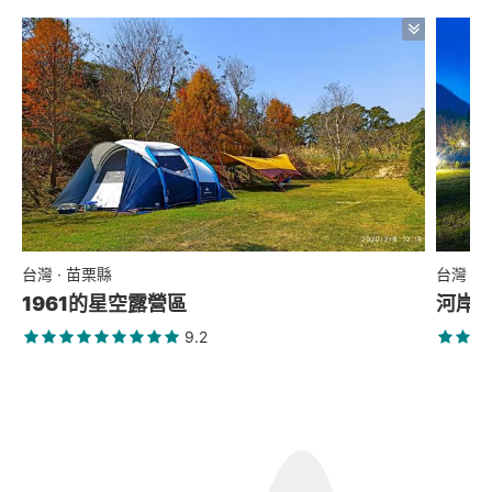
台灣 · 苗栗縣
台灣 ·
1961的星空露營區
河岸星
9.2