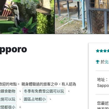
apporo
於
北
地址：-1
道，是頗受歡迎的地點。 親身體驗過的旅客之中，有人認為
Sappo
驗餵食動物
、
冬季有免費雪公園可以玩
、
設施可以玩
、
園區占地較小
、
您最近
空間都很小
。