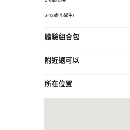
2-6歲(幼兒)
6-12歲(小學生)
體驗組合包
附近還可以
所在位置