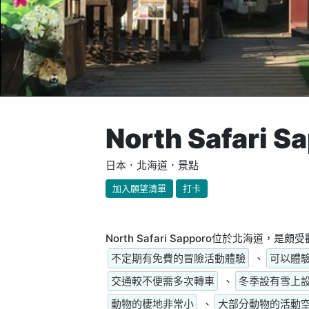
North Safari S
日本．北海道．景點
加入願望清單
打卡
North Safari Sapporo位於北海
不定期有免費的冒險活動體驗
、
可以體
交通較不便需多次轉車
、
冬季設有雪上
動物的棲地非常小
、
大部分動物的活動