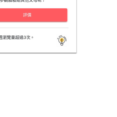
參觀體驗給其他父母呢？
評價
週瀏覽量超過3次。