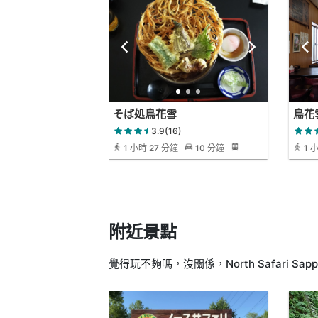
そば処鳥花雪
鳥花
3.9(16)
1 小時 27 分鐘
10 分鐘
1 
附近景點
覺得玩不夠嗎，沒關係，North Safari Sa