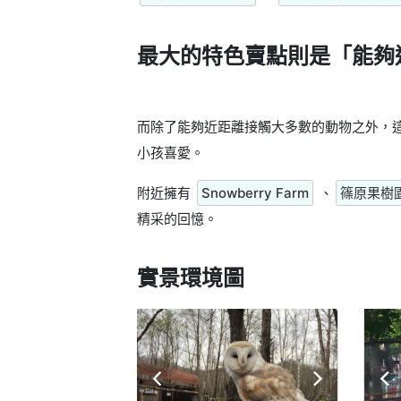
最大的特色賣點則是
「能夠
而除了能夠近距離接觸大多數的動物之外，
小孩喜愛。
附近擁有
Snowberry Farm
、
篠原果樹
精采的回憶。
實景環境圖